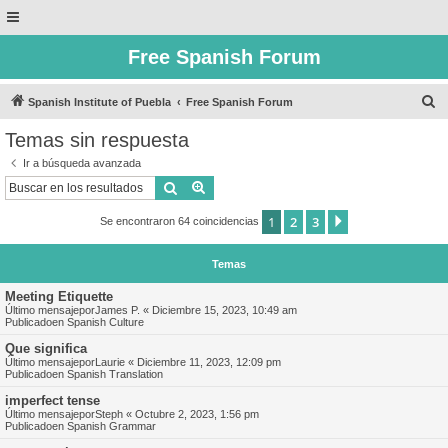
Free Spanish Forum
B
Spanish Institute of Puebla
Free Spanish Forum
u
Temas sin respuesta
s
Ir a búsqueda avanzada
c
Buscar
Búsqueda avanzada
a
1
2
3
Siguiente
Se encontraron 64 coincidencias
r
Temas
Meeting Etiquette
Último mensajepor
James P.
«
Diciembre 15, 2023, 10:49 am
Publicadoen
Spanish Culture
Que significa
Último mensajepor
Laurie
«
Diciembre 11, 2023, 12:09 pm
Publicadoen
Spanish Translation
imperfect tense
Último mensajepor
Steph
«
Octubre 2, 2023, 1:56 pm
Publicadoen
Spanish Grammar