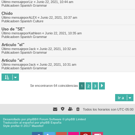
Último mensajepor
Liz
«
Junio 22, 2021, 10:44 am
Publicadoen
Spanish Grammar
Chido
Último mensajepor
ALEX
«
Junio 22, 2021, 10:37 am
Publicadoen
Spanish Culture
Uso de "SE"
Último mensajepor
Kathleen
«
Junio 22, 2021, 10:35 am
Publicadoen
Spanish Grammar
Articulo "el"
Último mensajepor
Jack
«
Junio 22, 2021, 10:32 am
Publicadoen
Spanish Grammar
Articulo "el"
Último mensajepor
Jack
«
Junio 22, 2021, 10:31 am
Publicadoen
Spanish Grammar
1
2
3
Siguiente
Se encontraron 64 coincidencias
Ir a
Todos los horarios son
UTC-05:00
Desarrollado por
phpBB
® Forum Software © phpBB Limited
Traducción al español por
phpBB España
Style proflat © 2017
Mazeltof