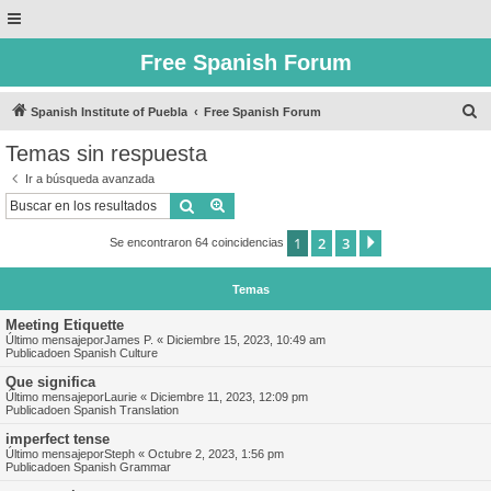
Free Spanish Forum
B
Spanish Institute of Puebla
Free Spanish Forum
u
Temas sin respuesta
s
Ir a búsqueda avanzada
c
Buscar
Búsqueda avanzada
a
1
2
3
Siguiente
Se encontraron 64 coincidencias
r
Temas
Meeting Etiquette
Último mensajepor
James P.
«
Diciembre 15, 2023, 10:49 am
Publicadoen
Spanish Culture
Que significa
Último mensajepor
Laurie
«
Diciembre 11, 2023, 12:09 pm
Publicadoen
Spanish Translation
imperfect tense
Último mensajepor
Steph
«
Octubre 2, 2023, 1:56 pm
Publicadoen
Spanish Grammar