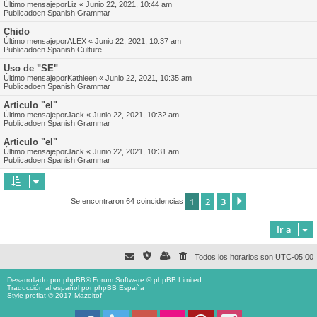
Último mensajepor
Liz
«
Junio 22, 2021, 10:44 am
Publicadoen
Spanish Grammar
Chido
Último mensajepor
ALEX
«
Junio 22, 2021, 10:37 am
Publicadoen
Spanish Culture
Uso de "SE"
Último mensajepor
Kathleen
«
Junio 22, 2021, 10:35 am
Publicadoen
Spanish Grammar
Articulo "el"
Último mensajepor
Jack
«
Junio 22, 2021, 10:32 am
Publicadoen
Spanish Grammar
Articulo "el"
Último mensajepor
Jack
«
Junio 22, 2021, 10:31 am
Publicadoen
Spanish Grammar
1
2
3
Siguiente
Se encontraron 64 coincidencias
Ir a
Todos los horarios son
UTC-05:00
Desarrollado por
phpBB
® Forum Software © phpBB Limited
Traducción al español por
phpBB España
Style proflat © 2017
Mazeltof