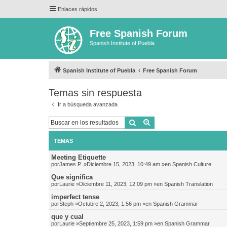
Enlaces rápidos
Free Spanish Forum
Spanish Institute of Puebla
Spanish Institute of Puebla
Free Spanish Forum
Temas sin respuesta
Ir a búsqueda avanzada
Buscar
Búsqueda avanzada
TEMAS
Meeting Etiquette
por
James P.
»Diciembre 15, 2023, 10:49 am »en
Spanish Culture
Que significa
por
Laurie
»Diciembre 11, 2023, 12:09 pm »en
Spanish Translation
imperfect tense
por
Steph
»Octubre 2, 2023, 1:56 pm »en
Spanish Grammar
que y cual
por
Laurie
»Septiembre 25, 2023, 1:59 pm »en
Spanish Grammar