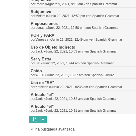
por
Pedro
»Agosto 9, 2021, 9:19 am »en
Spanish Grammar
Subjuntivo
por
Miriam
»Junio 22, 2021, 12:52 pm »en
Spanish Grammar
Preposiciones
por
Lucas
»Junio 22, 2021, 12:50 pm »en
Spanish Grammar
POR y PARA
por
Vanessa
»Junio 22, 2021, 12:49 pm »en
Spanish Grammar
Uso de Objeto Indirecto
por
Jack
»Junio 22, 2021, 10:53 am »en
Spanish Grammar
Ser y Estar
por
Liz
»Junio 22, 2021, 10:44 am »en
Spanish Grammar
Chido
por
ALEX
»Junio 22, 2021, 10:37 am »en
Spanish Culture
Uso de "SE"
por
Kathleen
»Junio 22, 2021, 10:35 am »en
Spanish Grammar
Articulo "el"
por
Jack
»Junio 22, 2021, 10:32 am »en
Spanish Grammar
Articulo "el"
por
Jack
»Junio 22, 2021, 10:31 am »en
Spanish Grammar
Ir a búsqueda avanzada