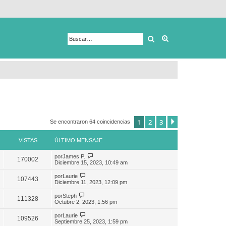
Buscar
Búsqueda avanza
1
2
3
Siguiente
Se encontraron 64 coincidencias
VISTAS
ÚLTIMO MENSAJE
por
James P.
170002
Diciembre 15, 2023, 10:49 am
por
Laurie
107443
Diciembre 11, 2023, 12:09 pm
por
Steph
111328
Octubre 2, 2023, 1:56 pm
por
Laurie
109526
Septiembre 25, 2023, 1:59 pm