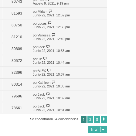
80743
Agosto 9, 2021, 9:19 am
por
Miriam
81593
Junio 22, 2021, 12:52 pm
por
Lucas
80750
Junio 22, 2021, 12:50 pm
por
Vanessa
81210
Junio 22, 2021, 12:49 pm
por
Jack
80809
Junio 22, 2021, 10:53 am
por
Liz
80572
Junio 22, 2021, 10:44 am
por
ALEX
82396
Junio 22, 2021, 10:37 am
por
Kathleen
80314
Junio 22, 2021, 10:35 am
por
Jack
79696
Junio 22, 2021, 10:32 am
por
Jack
78661
Junio 22, 2021, 10:31 am
1
2
3
Siguiente
Se encontraron 64 coincidencias
Ir a