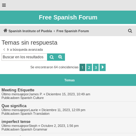
Free Spanish Forum
B
Spanish Institute of Puebla
Free Spanish Forum
u
Temas sin respuesta
s
Ir a búsqueda avanzada
c
Buscar
Búsqueda avanzada
a
1
2
3
Siguiente
Se encontraron 64 coincidencias
r
Temas
Meeting Etiquette
Último mensajepor
James P.
«
Diciembre 15, 2023, 10:49 am
Publicadoen
Spanish Culture
Que significa
Último mensajepor
Laurie
«
Diciembre 11, 2023, 12:09 pm
Publicadoen
Spanish Translation
imperfect tense
Último mensajepor
Steph
«
Octubre 2, 2023, 1:56 pm
Publicadoen
Spanish Grammar