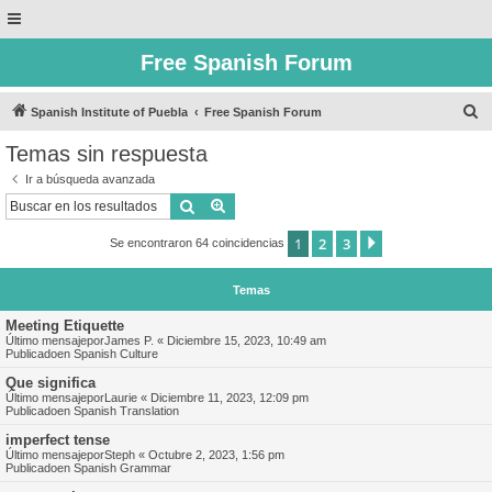
Free Spanish Forum
B
Spanish Institute of Puebla
Free Spanish Forum
u
Temas sin respuesta
s
Ir a búsqueda avanzada
c
Buscar
Búsqueda avanzada
a
1
2
3
Siguiente
Se encontraron 64 coincidencias
r
Temas
Meeting Etiquette
Último mensajepor
James P.
«
Diciembre 15, 2023, 10:49 am
Publicadoen
Spanish Culture
Que significa
Último mensajepor
Laurie
«
Diciembre 11, 2023, 12:09 pm
Publicadoen
Spanish Translation
imperfect tense
Último mensajepor
Steph
«
Octubre 2, 2023, 1:56 pm
Publicadoen
Spanish Grammar