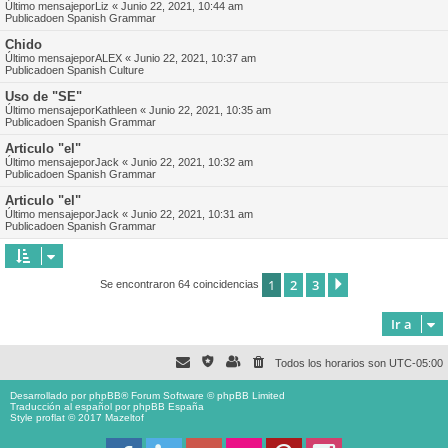
Último mensajepor
Liz
«
Junio 22, 2021, 10:44 am
Publicadoen
Spanish Grammar
Chido
Último mensajepor
ALEX
«
Junio 22, 2021, 10:37 am
Publicadoen
Spanish Culture
Uso de "SE"
Último mensajepor
Kathleen
«
Junio 22, 2021, 10:35 am
Publicadoen
Spanish Grammar
Articulo "el"
Último mensajepor
Jack
«
Junio 22, 2021, 10:32 am
Publicadoen
Spanish Grammar
Articulo "el"
Último mensajepor
Jack
«
Junio 22, 2021, 10:31 am
Publicadoen
Spanish Grammar
1
2
3
Siguiente
Se encontraron 64 coincidencias
Ir a
Todos los horarios son
UTC-05:00
Desarrollado por
phpBB
® Forum Software © phpBB Limited
Traducción al español por
phpBB España
Style proflat © 2017
Mazeltof