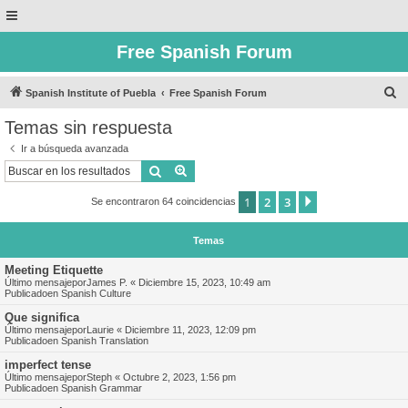
Free Spanish Forum
B
Spanish Institute of Puebla
Free Spanish Forum
u
Temas sin respuesta
s
Ir a búsqueda avanzada
c
Buscar
Búsqueda avanzada
a
1
2
3
Siguiente
Se encontraron 64 coincidencias
r
Temas
Meeting Etiquette
Último mensajepor
James P.
«
Diciembre 15, 2023, 10:49 am
Publicadoen
Spanish Culture
Que significa
Último mensajepor
Laurie
«
Diciembre 11, 2023, 12:09 pm
Publicadoen
Spanish Translation
imperfect tense
Último mensajepor
Steph
«
Octubre 2, 2023, 1:56 pm
Publicadoen
Spanish Grammar