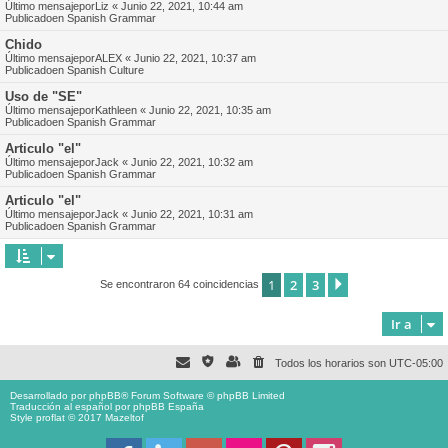
Último mensajepor
Liz
«
Junio 22, 2021, 10:44 am
Publicadoen
Spanish Grammar
Chido
Último mensajepor
ALEX
«
Junio 22, 2021, 10:37 am
Publicadoen
Spanish Culture
Uso de "SE"
Último mensajepor
Kathleen
«
Junio 22, 2021, 10:35 am
Publicadoen
Spanish Grammar
Articulo "el"
Último mensajepor
Jack
«
Junio 22, 2021, 10:32 am
Publicadoen
Spanish Grammar
Articulo "el"
Último mensajepor
Jack
«
Junio 22, 2021, 10:31 am
Publicadoen
Spanish Grammar
1
2
3
Siguiente
Se encontraron 64 coincidencias
Ir a
Todos los horarios son
UTC-05:00
Desarrollado por
phpBB
® Forum Software © phpBB Limited
Traducción al español por
phpBB España
Style proflat © 2017
Mazeltof