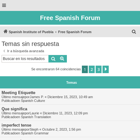
Free Spanish Forum
B
Spanish Institute of Puebla
Free Spanish Forum
u
Temas sin respuesta
s
Ir a búsqueda avanzada
c
Buscar
Búsqueda avanzada
a
1
2
3
Siguiente
Se encontraron 64 coincidencias
r
Temas
Meeting Etiquette
Último mensajepor
James P.
«
Diciembre 15, 2023, 10:49 am
Publicadoen
Spanish Culture
Que significa
Último mensajepor
Laurie
«
Diciembre 11, 2023, 12:09 pm
Publicadoen
Spanish Translation
imperfect tense
Último mensajepor
Steph
«
Octubre 2, 2023, 1:56 pm
Publicadoen
Spanish Grammar