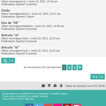
Último mensajepor
Liz
«
Junio 22, 2021, 10:44 am
Publicadoen
Spanish Grammar
Chido
Último mensajepor
ALEX
«
Junio 22, 2021, 10:37 am
Publicadoen
Spanish Culture
Uso de "SE"
Último mensajepor
Kathleen
«
Junio 22, 2021, 10:35 am
Publicadoen
Spanish Grammar
Articulo "el"
Último mensajepor
Jack
«
Junio 22, 2021, 10:32 am
Publicadoen
Spanish Grammar
Articulo "el"
Último mensajepor
Jack
«
Junio 22, 2021, 10:31 am
Publicadoen
Spanish Grammar
1
2
3
Siguiente
Se encontraron 64 coincidencias
Ir a
Todos los horarios son
UTC-05:00
Desarrollado por
phpBB
® Forum Software © phpBB Limited
Traducción al español por
phpBB España
Style proflat © 2017
Mazeltof