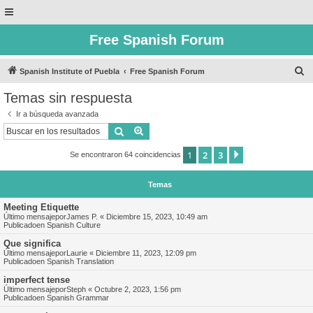
Free Spanish Forum
B
Spanish Institute of Puebla
Free Spanish Forum
u
Temas sin respuesta
s
Ir a búsqueda avanzada
c
Buscar
Búsqueda avanzada
a
1
2
3
Siguiente
Se encontraron 64 coincidencias
r
Temas
Meeting Etiquette
Último mensajepor
James P.
«
Diciembre 15, 2023, 10:49 am
Publicadoen
Spanish Culture
Que significa
Último mensajepor
Laurie
«
Diciembre 11, 2023, 12:09 pm
Publicadoen
Spanish Translation
imperfect tense
Último mensajepor
Steph
«
Octubre 2, 2023, 1:56 pm
Publicadoen
Spanish Grammar