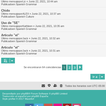
Último mensajepor
Liz
«
Junio 22, 2021, 10:44 am
Publicadoen
Spanish Grammar
Chido
Último mensajepor
ALEX
«
Junio 22, 2021, 10:37 am
Publicadoen
Spanish Culture
Uso de "SE"
Último mensajepor
Kathleen
«
Junio 22, 2021, 10:35 am
Publicadoen
Spanish Grammar
Articulo "el"
Último mensajepor
Jack
«
Junio 22, 2021, 10:32 am
Publicadoen
Spanish Grammar
Articulo "el"
Último mensajepor
Jack
«
Junio 22, 2021, 10:31 am
Publicadoen
Spanish Grammar
1
2
3
Siguiente
Se encontraron 64 coincidencias
Ir a
Todos los horarios son
UTC-05:00
Desarrollado por
phpBB
® Forum Software © phpBB Limited
Traducción al español por
phpBB España
Style proflat © 2017
Mazeltof