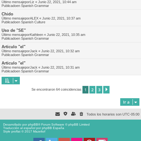
Último mensajepor
Liz
«
Junio 22, 2021, 10:44 am
Publicadoen
Spanish Grammar
Chido
Último mensajepor
ALEX
«
Junio 22, 2021, 10:37 am
Publicadoen
Spanish Culture
Uso de "SE"
Último mensajepor
Kathleen
«
Junio 22, 2021, 10:35 am
Publicadoen
Spanish Grammar
Articulo "el"
Último mensajepor
Jack
«
Junio 22, 2021, 10:32 am
Publicadoen
Spanish Grammar
Articulo "el"
Último mensajepor
Jack
«
Junio 22, 2021, 10:31 am
Publicadoen
Spanish Grammar
1
2
3
Siguiente
Se encontraron 64 coincidencias
Ir a
Todos los horarios son
UTC-05:00
Desarrollado por
phpBB
® Forum Software © phpBB Limited
Traducción al español por
phpBB España
Style proflat © 2017
Mazeltof