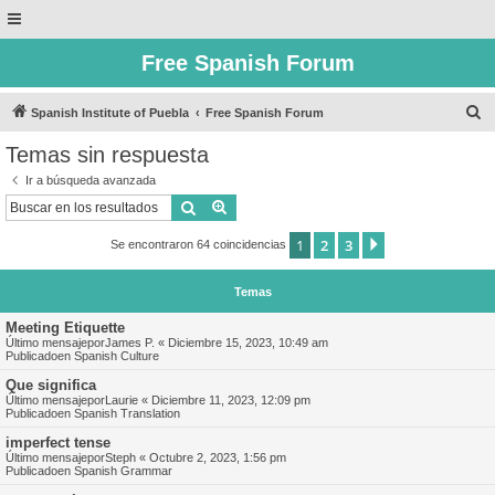
Free Spanish Forum
B
Spanish Institute of Puebla
Free Spanish Forum
u
Temas sin respuesta
s
Ir a búsqueda avanzada
c
Buscar
Búsqueda avanzada
a
1
2
3
Siguiente
Se encontraron 64 coincidencias
r
Temas
Meeting Etiquette
Último mensajepor
James P.
«
Diciembre 15, 2023, 10:49 am
Publicadoen
Spanish Culture
Que significa
Último mensajepor
Laurie
«
Diciembre 11, 2023, 12:09 pm
Publicadoen
Spanish Translation
imperfect tense
Último mensajepor
Steph
«
Octubre 2, 2023, 1:56 pm
Publicadoen
Spanish Grammar