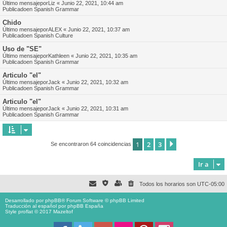
Último mensajepor
Liz
«
Junio 22, 2021, 10:44 am
Publicadoen
Spanish Grammar
Chido
Último mensajepor
ALEX
«
Junio 22, 2021, 10:37 am
Publicadoen
Spanish Culture
Uso de "SE"
Último mensajepor
Kathleen
«
Junio 22, 2021, 10:35 am
Publicadoen
Spanish Grammar
Articulo "el"
Último mensajepor
Jack
«
Junio 22, 2021, 10:32 am
Publicadoen
Spanish Grammar
Articulo "el"
Último mensajepor
Jack
«
Junio 22, 2021, 10:31 am
Publicadoen
Spanish Grammar
1
2
3
Siguiente
Se encontraron 64 coincidencias
Ir a
Todos los horarios son
UTC-05:00
Desarrollado por
phpBB
® Forum Software © phpBB Limited
Traducción al español por
phpBB España
Style proflat © 2017
Mazeltof