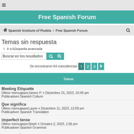
Free Spanish Forum
B
Spanish Institute of Puebla
Free Spanish Forum
u
Temas sin respuesta
s
Ir a búsqueda avanzada
c
Buscar
Búsqueda avanzada
a
1
2
3
Siguiente
Se encontraron 64 coincidencias
r
Temas
Meeting Etiquette
Último mensajepor
James P.
«
Diciembre 15, 2023, 10:49 am
Publicadoen
Spanish Culture
Que significa
Último mensajepor
Laurie
«
Diciembre 11, 2023, 12:09 pm
Publicadoen
Spanish Translation
imperfect tense
Último mensajepor
Steph
«
Octubre 2, 2023, 1:56 pm
Publicadoen
Spanish Grammar