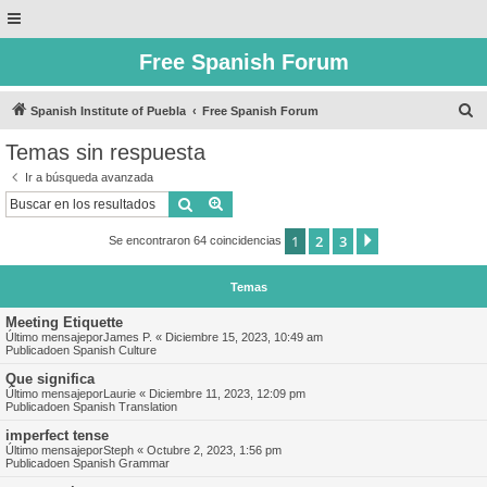
Free Spanish Forum
B
Spanish Institute of Puebla
Free Spanish Forum
u
Temas sin respuesta
s
Ir a búsqueda avanzada
c
Buscar
Búsqueda avanzada
a
1
2
3
Siguiente
Se encontraron 64 coincidencias
r
Temas
Meeting Etiquette
Último mensajepor
James P.
«
Diciembre 15, 2023, 10:49 am
Publicadoen
Spanish Culture
Que significa
Último mensajepor
Laurie
«
Diciembre 11, 2023, 12:09 pm
Publicadoen
Spanish Translation
imperfect tense
Último mensajepor
Steph
«
Octubre 2, 2023, 1:56 pm
Publicadoen
Spanish Grammar