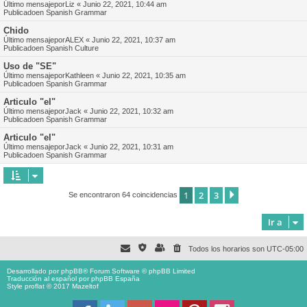
Último mensajepor
Liz
«
Junio 22, 2021, 10:44 am
Publicadoen
Spanish Grammar
Chido
Último mensajepor
ALEX
«
Junio 22, 2021, 10:37 am
Publicadoen
Spanish Culture
Uso de "SE"
Último mensajepor
Kathleen
«
Junio 22, 2021, 10:35 am
Publicadoen
Spanish Grammar
Articulo "el"
Último mensajepor
Jack
«
Junio 22, 2021, 10:32 am
Publicadoen
Spanish Grammar
Articulo "el"
Último mensajepor
Jack
«
Junio 22, 2021, 10:31 am
Publicadoen
Spanish Grammar
1
2
3
Siguiente
Se encontraron 64 coincidencias
Ir a
Todos los horarios son
UTC-05:00
Desarrollado por
phpBB
® Forum Software © phpBB Limited
Traducción al español por
phpBB España
Style proflat © 2017
Mazeltof