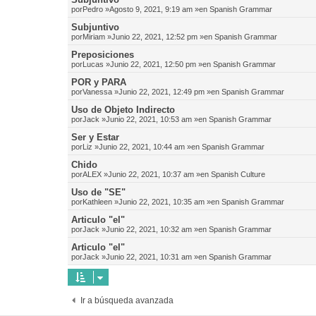
por
Pedro
»Agosto 9, 2021, 9:19 am »en
Spanish Grammar
Subjuntivo
por
Miriam
»Junio 22, 2021, 12:52 pm »en
Spanish Grammar
Preposiciones
por
Lucas
»Junio 22, 2021, 12:50 pm »en
Spanish Grammar
POR y PARA
por
Vanessa
»Junio 22, 2021, 12:49 pm »en
Spanish Grammar
Uso de Objeto Indirecto
por
Jack
»Junio 22, 2021, 10:53 am »en
Spanish Grammar
Ser y Estar
por
Liz
»Junio 22, 2021, 10:44 am »en
Spanish Grammar
Chido
por
ALEX
»Junio 22, 2021, 10:37 am »en
Spanish Culture
Uso de "SE"
por
Kathleen
»Junio 22, 2021, 10:35 am »en
Spanish Grammar
Articulo "el"
por
Jack
»Junio 22, 2021, 10:32 am »en
Spanish Grammar
Articulo "el"
por
Jack
»Junio 22, 2021, 10:31 am »en
Spanish Grammar
Ir a búsqueda avanzada