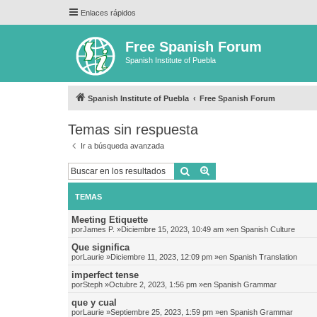
Enlaces rápidos
Free Spanish Forum
Spanish Institute of Puebla
Spanish Institute of Puebla
Free Spanish Forum
Temas sin respuesta
Ir a búsqueda avanzada
Buscar
Búsqueda avanzada
TEMAS
Meeting Etiquette
por
James P.
»Diciembre 15, 2023, 10:49 am »en
Spanish Culture
Que significa
por
Laurie
»Diciembre 11, 2023, 12:09 pm »en
Spanish Translation
imperfect tense
por
Steph
»Octubre 2, 2023, 1:56 pm »en
Spanish Grammar
que y cual
por
Laurie
»Septiembre 25, 2023, 1:59 pm »en
Spanish Grammar