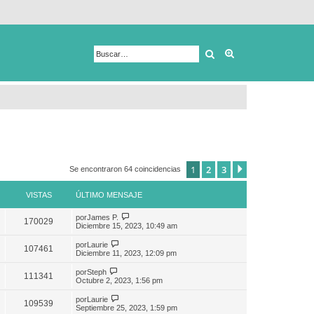
Buscar
Búsqueda avanza
1
2
3
Siguiente
Se encontraron 64 coincidencias
VISTAS
ÚLTIMO MENSAJE
por
James P.
170029
Diciembre 15, 2023, 10:49 am
por
Laurie
107461
Diciembre 11, 2023, 12:09 pm
por
Steph
111341
Octubre 2, 2023, 1:56 pm
por
Laurie
109539
Septiembre 25, 2023, 1:59 pm