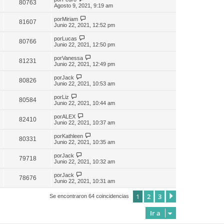
80763
Agosto 9, 2021, 9:19 am
por
Miriam
81607
Junio 22, 2021, 12:52 pm
por
Lucas
80766
Junio 22, 2021, 12:50 pm
por
Vanessa
81231
Junio 22, 2021, 12:49 pm
por
Jack
80826
Junio 22, 2021, 10:53 am
por
Liz
80584
Junio 22, 2021, 10:44 am
por
ALEX
82410
Junio 22, 2021, 10:37 am
por
Kathleen
80331
Junio 22, 2021, 10:35 am
por
Jack
79718
Junio 22, 2021, 10:32 am
por
Jack
78676
Junio 22, 2021, 10:31 am
1
2
3
Siguiente
Se encontraron 64 coincidencias
Ir a