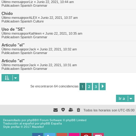
Último mensajepor
Liz
«
Junio 22, 2021, 10:44 am
Publicadoen
Spanish Grammar
Chido
Último mensajepor
ALEX
«
Junio 22, 2021, 10:37 am
Publicadoen
Spanish Culture
Uso de "SE"
Último mensajepor
Kathleen
«
Junio 22, 2021, 10:35 am
Publicadoen
Spanish Grammar
Articulo "el"
Último mensajepor
Jack
«
Junio 22, 2021, 10:32 am
Publicadoen
Spanish Grammar
Articulo "el"
Último mensajepor
Jack
«
Junio 22, 2021, 10:31 am
Publicadoen
Spanish Grammar
1
2
3
Siguiente
Se encontraron 64 coincidencias
Ir a
Todos los horarios son
UTC-05:00
Desarrollado por
phpBB
® Forum Software © phpBB Limited
Traducción al español por
phpBB España
Style proflat © 2017
Mazeltof