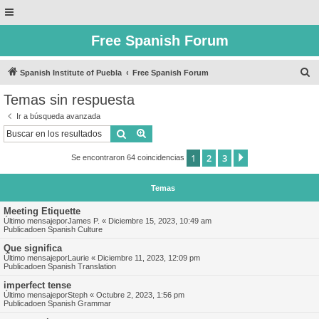
Free Spanish Forum
B
Spanish Institute of Puebla
Free Spanish Forum
u
Temas sin respuesta
s
Ir a búsqueda avanzada
c
Buscar
Búsqueda avanzada
a
1
2
3
Siguiente
Se encontraron 64 coincidencias
r
Temas
Meeting Etiquette
Último mensajepor
James P.
«
Diciembre 15, 2023, 10:49 am
Publicadoen
Spanish Culture
Que significa
Último mensajepor
Laurie
«
Diciembre 11, 2023, 12:09 pm
Publicadoen
Spanish Translation
imperfect tense
Último mensajepor
Steph
«
Octubre 2, 2023, 1:56 pm
Publicadoen
Spanish Grammar