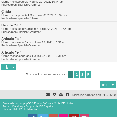
Último mensajepor
Liz
«
Junio 22, 2021, 10:44 am
Publicadoen
Spanish Grammar
Chido
Último mensajepor
ALEX
«
Junio 22, 2021, 10:37 am
Publicadoen
Spanish Culture
Uso de "SE"
Último mensajepor
Kathleen
«
Junio 22, 2021, 10:35 am
Publicadoen
Spanish Grammar
Articulo "el"
Último mensajepor
Jack
«
Junio 22, 2021, 10:32 am
Publicadoen
Spanish Grammar
Articulo "el"
Último mensajepor
Jack
«
Junio 22, 2021, 10:31 am
Publicadoen
Spanish Grammar
1
2
3
Siguiente
Se encontraron 64 coincidencias
Ir a
Todos los horarios son
UTC-05:00
Desarrollado por
phpBB
® Forum Software © phpBB Limited
Traducción al español por
phpBB España
Style proflat © 2017
Mazeltof