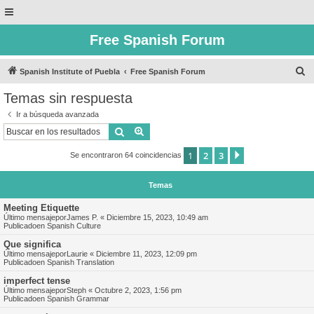
Free Spanish Forum
B
Spanish Institute of Puebla
Free Spanish Forum
u
Temas sin respuesta
s
Ir a búsqueda avanzada
c
Buscar
Búsqueda avanzada
a
1
2
3
Siguiente
Se encontraron 64 coincidencias
r
Temas
Meeting Etiquette
Último mensajepor
James P.
«
Diciembre 15, 2023, 10:49 am
Publicadoen
Spanish Culture
Que significa
Último mensajepor
Laurie
«
Diciembre 11, 2023, 12:09 pm
Publicadoen
Spanish Translation
imperfect tense
Último mensajepor
Steph
«
Octubre 2, 2023, 1:56 pm
Publicadoen
Spanish Grammar