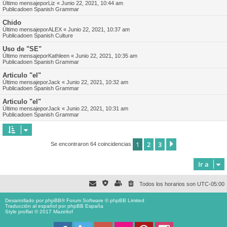
Último mensajepor
Liz
«
Junio 22, 2021, 10:44 am
Publicadoen
Spanish Grammar
Chido
Último mensajepor
ALEX
«
Junio 22, 2021, 10:37 am
Publicadoen
Spanish Culture
Uso de "SE"
Último mensajepor
Kathleen
«
Junio 22, 2021, 10:35 am
Publicadoen
Spanish Grammar
Articulo "el"
Último mensajepor
Jack
«
Junio 22, 2021, 10:32 am
Publicadoen
Spanish Grammar
Articulo "el"
Último mensajepor
Jack
«
Junio 22, 2021, 10:31 am
Publicadoen
Spanish Grammar
1
2
3
Siguiente
Se encontraron 64 coincidencias
Ir a
Todos los horarios son
UTC-05:00
Desarrollado por
phpBB
® Forum Software © phpBB Limited
Traducción al español por
phpBB España
Style proflat © 2017
Mazeltof