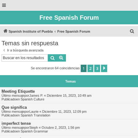
Free Spanish Forum
B
Spanish Institute of Puebla
Free Spanish Forum
u
Temas sin respuesta
s
Ir a búsqueda avanzada
c
Buscar
Búsqueda avanzada
a
1
2
3
Siguiente
Se encontraron 64 coincidencias
r
Temas
Meeting Etiquette
Último mensajepor
James P.
«
Diciembre 15, 2023, 10:49 am
Publicadoen
Spanish Culture
Que significa
Último mensajepor
Laurie
«
Diciembre 11, 2023, 12:09 pm
Publicadoen
Spanish Translation
imperfect tense
Último mensajepor
Steph
«
Octubre 2, 2023, 1:56 pm
Publicadoen
Spanish Grammar