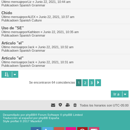
Último mensajepor
Liz
«
Junio 22, 2021, 10:44 am
Publicadoen
Spanish Grammar
Chido
Último mensajepor
ALEX
«
Junio 22, 2021, 10:37 am
Publicadoen
Spanish Culture
Uso de "SE"
Último mensajepor
Kathleen
«
Junio 22, 2021, 10:35 am
Publicadoen
Spanish Grammar
Articulo "el"
Último mensajepor
Jack
«
Junio 22, 2021, 10:32 am
Publicadoen
Spanish Grammar
Articulo "el"
Último mensajepor
Jack
«
Junio 22, 2021, 10:31 am
Publicadoen
Spanish Grammar
1
2
3
Siguiente
Se encontraron 64 coincidencias
Ir a
Todos los horarios son
UTC-05:00
Desarrollado por
phpBB
® Forum Software © phpBB Limited
Traducción al español por
phpBB España
Style proflat © 2017
Mazeltof