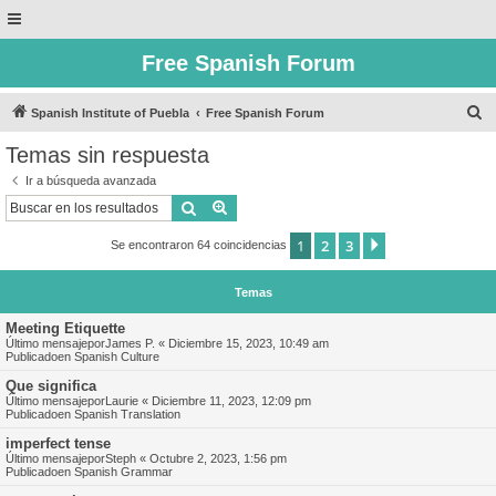
Free Spanish Forum
B
Spanish Institute of Puebla
Free Spanish Forum
u
Temas sin respuesta
s
Ir a búsqueda avanzada
c
Buscar
Búsqueda avanzada
a
1
2
3
Siguiente
Se encontraron 64 coincidencias
r
Temas
Meeting Etiquette
Último mensajepor
James P.
«
Diciembre 15, 2023, 10:49 am
Publicadoen
Spanish Culture
Que significa
Último mensajepor
Laurie
«
Diciembre 11, 2023, 12:09 pm
Publicadoen
Spanish Translation
imperfect tense
Último mensajepor
Steph
«
Octubre 2, 2023, 1:56 pm
Publicadoen
Spanish Grammar