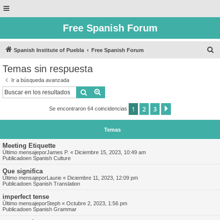
Free Spanish Forum
B
Spanish Institute of Puebla
Free Spanish Forum
u
Temas sin respuesta
s
Ir a búsqueda avanzada
c
Buscar
Búsqueda avanzada
a
1
2
3
Siguiente
Se encontraron 64 coincidencias
r
Temas
Meeting Etiquette
Último mensajepor
James P.
«
Diciembre 15, 2023, 10:49 am
Publicadoen
Spanish Culture
Que significa
Último mensajepor
Laurie
«
Diciembre 11, 2023, 12:09 pm
Publicadoen
Spanish Translation
imperfect tense
Último mensajepor
Steph
«
Octubre 2, 2023, 1:56 pm
Publicadoen
Spanish Grammar