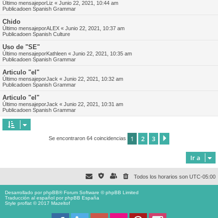
Último mensajepor
Liz
«
Junio 22, 2021, 10:44 am
Publicadoen
Spanish Grammar
Chido
Último mensajepor
ALEX
«
Junio 22, 2021, 10:37 am
Publicadoen
Spanish Culture
Uso de "SE"
Último mensajepor
Kathleen
«
Junio 22, 2021, 10:35 am
Publicadoen
Spanish Grammar
Articulo "el"
Último mensajepor
Jack
«
Junio 22, 2021, 10:32 am
Publicadoen
Spanish Grammar
Articulo "el"
Último mensajepor
Jack
«
Junio 22, 2021, 10:31 am
Publicadoen
Spanish Grammar
1
2
3
Siguiente
Se encontraron 64 coincidencias
Ir a
Todos los horarios son
UTC-05:00
Desarrollado por
phpBB
® Forum Software © phpBB Limited
Traducción al español por
phpBB España
Style proflat © 2017
Mazeltof