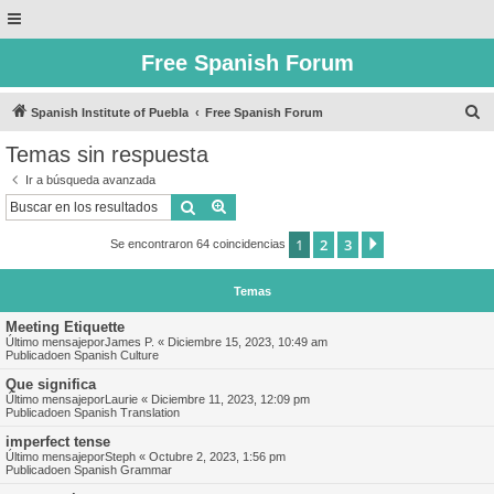
Free Spanish Forum
B
Spanish Institute of Puebla
Free Spanish Forum
u
Temas sin respuesta
s
Ir a búsqueda avanzada
c
Buscar
Búsqueda avanzada
a
1
2
3
Siguiente
Se encontraron 64 coincidencias
r
Temas
Meeting Etiquette
Último mensajepor
James P.
«
Diciembre 15, 2023, 10:49 am
Publicadoen
Spanish Culture
Que significa
Último mensajepor
Laurie
«
Diciembre 11, 2023, 12:09 pm
Publicadoen
Spanish Translation
imperfect tense
Último mensajepor
Steph
«
Octubre 2, 2023, 1:56 pm
Publicadoen
Spanish Grammar