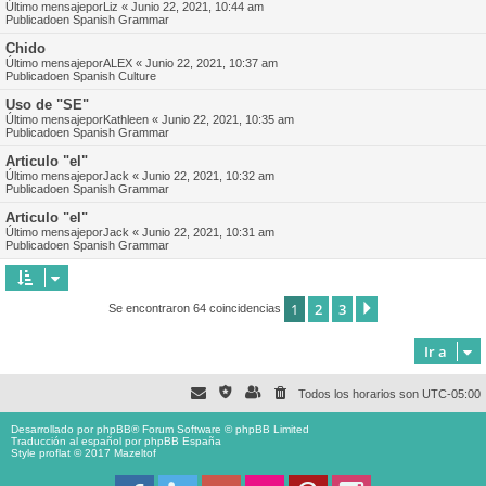
Último mensajepor
Liz
«
Junio 22, 2021, 10:44 am
Publicadoen
Spanish Grammar
Chido
Último mensajepor
ALEX
«
Junio 22, 2021, 10:37 am
Publicadoen
Spanish Culture
Uso de "SE"
Último mensajepor
Kathleen
«
Junio 22, 2021, 10:35 am
Publicadoen
Spanish Grammar
Articulo "el"
Último mensajepor
Jack
«
Junio 22, 2021, 10:32 am
Publicadoen
Spanish Grammar
Articulo "el"
Último mensajepor
Jack
«
Junio 22, 2021, 10:31 am
Publicadoen
Spanish Grammar
1
2
3
Siguiente
Se encontraron 64 coincidencias
Ir a
Todos los horarios son
UTC-05:00
Desarrollado por
phpBB
® Forum Software © phpBB Limited
Traducción al español por
phpBB España
Style proflat © 2017
Mazeltof