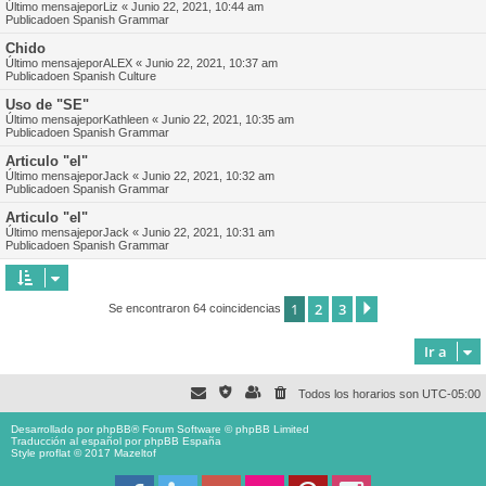
Último mensajepor
Liz
«
Junio 22, 2021, 10:44 am
Publicadoen
Spanish Grammar
Chido
Último mensajepor
ALEX
«
Junio 22, 2021, 10:37 am
Publicadoen
Spanish Culture
Uso de "SE"
Último mensajepor
Kathleen
«
Junio 22, 2021, 10:35 am
Publicadoen
Spanish Grammar
Articulo "el"
Último mensajepor
Jack
«
Junio 22, 2021, 10:32 am
Publicadoen
Spanish Grammar
Articulo "el"
Último mensajepor
Jack
«
Junio 22, 2021, 10:31 am
Publicadoen
Spanish Grammar
1
2
3
Siguiente
Se encontraron 64 coincidencias
Ir a
Todos los horarios son
UTC-05:00
Desarrollado por
phpBB
® Forum Software © phpBB Limited
Traducción al español por
phpBB España
Style proflat © 2017
Mazeltof