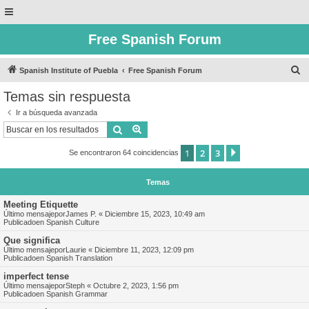
Free Spanish Forum
B
Spanish Institute of Puebla
Free Spanish Forum
u
Temas sin respuesta
s
Ir a búsqueda avanzada
c
Buscar
Búsqueda avanzada
a
1
2
3
Siguiente
Se encontraron 64 coincidencias
r
Temas
Meeting Etiquette
Último mensajepor
James P.
«
Diciembre 15, 2023, 10:49 am
Publicadoen
Spanish Culture
Que significa
Último mensajepor
Laurie
«
Diciembre 11, 2023, 12:09 pm
Publicadoen
Spanish Translation
imperfect tense
Último mensajepor
Steph
«
Octubre 2, 2023, 1:56 pm
Publicadoen
Spanish Grammar