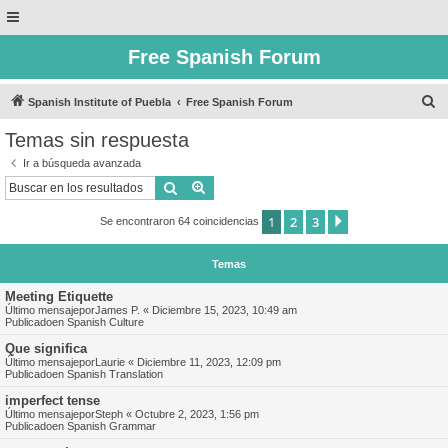
Free Spanish Forum
B
Spanish Institute of Puebla
Free Spanish Forum
u
Temas sin respuesta
s
Ir a búsqueda avanzada
c
Buscar
Búsqueda avanzada
a
1
2
3
Siguiente
Se encontraron 64 coincidencias
r
Temas
Meeting Etiquette
Último mensajepor
James P.
«
Diciembre 15, 2023, 10:49 am
Publicadoen
Spanish Culture
Que significa
Último mensajepor
Laurie
«
Diciembre 11, 2023, 12:09 pm
Publicadoen
Spanish Translation
imperfect tense
Último mensajepor
Steph
«
Octubre 2, 2023, 1:56 pm
Publicadoen
Spanish Grammar