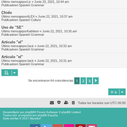
Último mensajepor
Liz
«
Junio 22, 2021, 10:44 am
Publicadoen
Spanish Grammar
Chido
Último mensajepor
ALEX
«
Junio 22, 2021, 10:37 am
Publicadoen
Spanish Culture
Uso de "SE"
Último mensajepor
Kathleen
«
Junio 22, 2021, 10:35 am
Publicadoen
Spanish Grammar
Articulo "el"
Último mensajepor
Jack
«
Junio 22, 2021, 10:32 am
Publicadoen
Spanish Grammar
Articulo "el"
Último mensajepor
Jack
«
Junio 22, 2021, 10:31 am
Publicadoen
Spanish Grammar
1
2
3
Siguiente
Se encontraron 64 coincidencias
Ir a
Todos los horarios son
UTC-05:00
Desarrollado por
phpBB
® Forum Software © phpBB Limited
Traducción al español por
phpBB España
Style proflat © 2017
Mazeltof