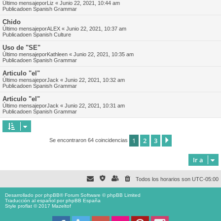
Último mensajepor
Liz
«
Junio 22, 2021, 10:44 am
Publicadoen
Spanish Grammar
Chido
Último mensajepor
ALEX
«
Junio 22, 2021, 10:37 am
Publicadoen
Spanish Culture
Uso de "SE"
Último mensajepor
Kathleen
«
Junio 22, 2021, 10:35 am
Publicadoen
Spanish Grammar
Articulo "el"
Último mensajepor
Jack
«
Junio 22, 2021, 10:32 am
Publicadoen
Spanish Grammar
Articulo "el"
Último mensajepor
Jack
«
Junio 22, 2021, 10:31 am
Publicadoen
Spanish Grammar
1
2
3
Siguiente
Se encontraron 64 coincidencias
Ir a
Todos los horarios son
UTC-05:00
Desarrollado por
phpBB
® Forum Software © phpBB Limited
Traducción al español por
phpBB España
Style proflat © 2017
Mazeltof