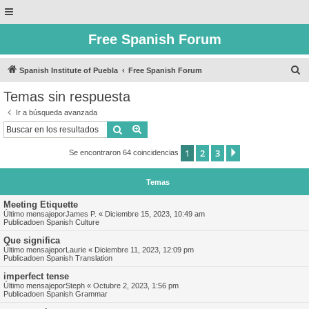
Free Spanish Forum
B
Spanish Institute of Puebla
Free Spanish Forum
u
Temas sin respuesta
s
Ir a búsqueda avanzada
c
Buscar
Búsqueda avanzada
a
1
2
3
Siguiente
Se encontraron 64 coincidencias
r
Temas
Meeting Etiquette
Último mensajepor
James P.
«
Diciembre 15, 2023, 10:49 am
Publicadoen
Spanish Culture
Que significa
Último mensajepor
Laurie
«
Diciembre 11, 2023, 12:09 pm
Publicadoen
Spanish Translation
imperfect tense
Último mensajepor
Steph
«
Octubre 2, 2023, 1:56 pm
Publicadoen
Spanish Grammar