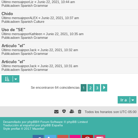
Último mensajepor
Liz
«
Junio 22, 2021, 10:44 am
Publicadoen
Spanish Grammar
Chido
Último mensajepor
ALEX
«
Junio 22, 2021, 10:37 am
Publicadoen
Spanish Culture
Uso de "SE"
Último mensajepor
Kathleen
«
Junio 22, 2021, 10:35 am
Publicadoen
Spanish Grammar
Articulo "el"
Último mensajepor
Jack
«
Junio 22, 2021, 10:32 am
Publicadoen
Spanish Grammar
Articulo "el"
Último mensajepor
Jack
«
Junio 22, 2021, 10:31 am
Publicadoen
Spanish Grammar
1
2
3
Siguiente
Se encontraron 64 coincidencias
Ir a
Todos los horarios son
UTC-05:00
Desarrollado por
phpBB
® Forum Software © phpBB Limited
Traducción al español por
phpBB España
Style proflat © 2017
Mazeltof