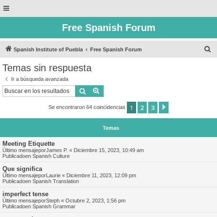
Free Spanish Forum
B
Spanish Institute of Puebla
Free Spanish Forum
u
Temas sin respuesta
s
Ir a búsqueda avanzada
c
Buscar
Búsqueda avanzada
a
1
2
3
Siguiente
Se encontraron 64 coincidencias
r
Temas
Meeting Etiquette
Último mensajepor
James P.
«
Diciembre 15, 2023, 10:49 am
Publicadoen
Spanish Culture
Que significa
Último mensajepor
Laurie
«
Diciembre 11, 2023, 12:09 pm
Publicadoen
Spanish Translation
imperfect tense
Último mensajepor
Steph
«
Octubre 2, 2023, 1:56 pm
Publicadoen
Spanish Grammar