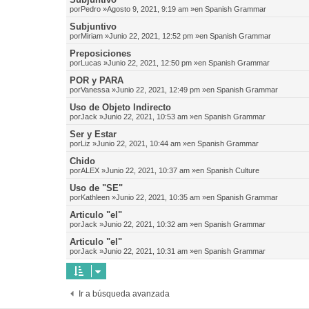
por
Pedro
»Agosto 9, 2021, 9:19 am »en
Spanish Grammar
Subjuntivo
por
Miriam
»Junio 22, 2021, 12:52 pm »en
Spanish Grammar
Preposiciones
por
Lucas
»Junio 22, 2021, 12:50 pm »en
Spanish Grammar
POR y PARA
por
Vanessa
»Junio 22, 2021, 12:49 pm »en
Spanish Grammar
Uso de Objeto Indirecto
por
Jack
»Junio 22, 2021, 10:53 am »en
Spanish Grammar
Ser y Estar
por
Liz
»Junio 22, 2021, 10:44 am »en
Spanish Grammar
Chido
por
ALEX
»Junio 22, 2021, 10:37 am »en
Spanish Culture
Uso de "SE"
por
Kathleen
»Junio 22, 2021, 10:35 am »en
Spanish Grammar
Articulo "el"
por
Jack
»Junio 22, 2021, 10:32 am »en
Spanish Grammar
Articulo "el"
por
Jack
»Junio 22, 2021, 10:31 am »en
Spanish Grammar
Ir a búsqueda avanzada