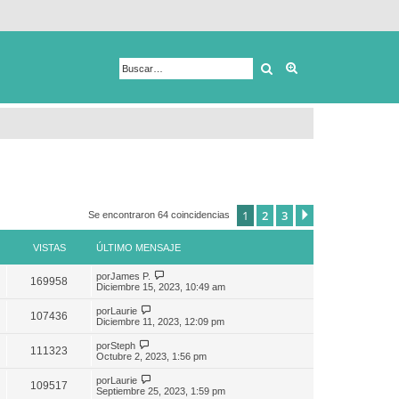
Buscar
Búsqueda avanza
1
2
3
Siguiente
Se encontraron 64 coincidencias
VISTAS
ÚLTIMO MENSAJE
por
James P.
169958
Diciembre 15, 2023, 10:49 am
por
Laurie
107436
Diciembre 11, 2023, 12:09 pm
por
Steph
111323
Octubre 2, 2023, 1:56 pm
por
Laurie
109517
Septiembre 25, 2023, 1:59 pm