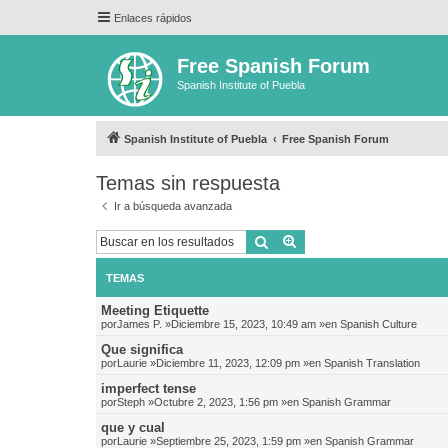
Enlaces rápidos
Free Spanish Forum
Spanish Institute of Puebla
Spanish Institute of Puebla
Free Spanish Forum
Temas sin respuesta
Ir a búsqueda avanzada
Buscar
Búsqueda avanzada
TEMAS
Meeting Etiquette
por
James P.
»Diciembre 15, 2023, 10:49 am »en
Spanish Culture
Que significa
por
Laurie
»Diciembre 11, 2023, 12:09 pm »en
Spanish Translation
imperfect tense
por
Steph
»Octubre 2, 2023, 1:56 pm »en
Spanish Grammar
que y cual
por
Laurie
»Septiembre 25, 2023, 1:59 pm »en
Spanish Grammar