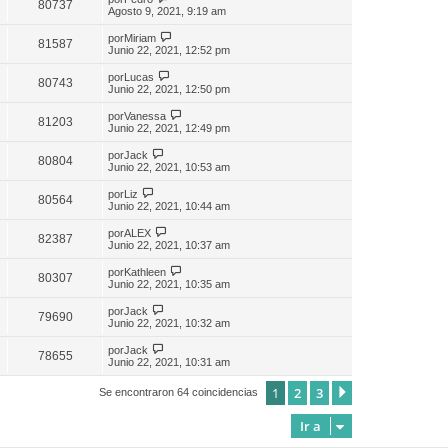
80737
Agosto 9, 2021, 9:19 am
por
Miriam
81587
Junio 22, 2021, 12:52 pm
por
Lucas
80743
Junio 22, 2021, 12:50 pm
por
Vanessa
81203
Junio 22, 2021, 12:49 pm
por
Jack
80804
Junio 22, 2021, 10:53 am
por
Liz
80564
Junio 22, 2021, 10:44 am
por
ALEX
82387
Junio 22, 2021, 10:37 am
por
Kathleen
80307
Junio 22, 2021, 10:35 am
por
Jack
79690
Junio 22, 2021, 10:32 am
por
Jack
78655
Junio 22, 2021, 10:31 am
1
2
3
Siguiente
Se encontraron 64 coincidencias
Ir a