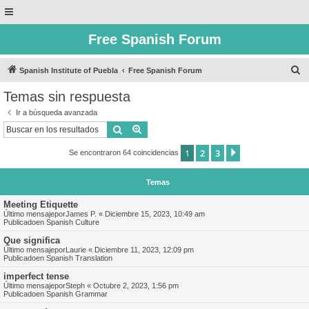
Free Spanish Forum
B
Spanish Institute of Puebla
Free Spanish Forum
u
Temas sin respuesta
s
Ir a búsqueda avanzada
c
Buscar
Búsqueda avanzada
a
1
2
3
Siguiente
Se encontraron 64 coincidencias
r
Temas
Meeting Etiquette
Último mensajepor
James P.
«
Diciembre 15, 2023, 10:49 am
Publicadoen
Spanish Culture
Que significa
Último mensajepor
Laurie
«
Diciembre 11, 2023, 12:09 pm
Publicadoen
Spanish Translation
imperfect tense
Último mensajepor
Steph
«
Octubre 2, 2023, 1:56 pm
Publicadoen
Spanish Grammar