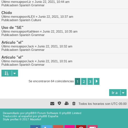
Último mensajepor
Liz
«
Junio 22, 2021, 10:44 am
Publicadoen
Spanish Grammar
Chido
Último mensajepor
ALEX
«
Junio 22, 2021, 10:37 am
Publicadoen
Spanish Culture
Uso de "SE"
Último mensajepor
Kathleen
«
Junio 22, 2021, 10:35 am
Publicadoen
Spanish Grammar
Articulo "el"
Último mensajepor
Jack
«
Junio 22, 2021, 10:32 am
Publicadoen
Spanish Grammar
Articulo "el"
Último mensajepor
Jack
«
Junio 22, 2021, 10:31 am
Publicadoen
Spanish Grammar
1
2
3
Siguiente
Se encontraron 64 coincidencias
Ir a
Todos los horarios son
UTC-05:00
Desarrollado por
phpBB
® Forum Software © phpBB Limited
Traducción al español por
phpBB España
Style proflat © 2017
Mazeltof