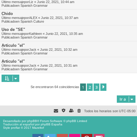
Último mensajepor
Liz
«
Junio 22, 2021, 10:44 am
Publicadoen
Spanish Grammar
Chido
Último mensajepor
ALEX
«
Junio 22, 2021, 10:37 am
Publicadoen
Spanish Culture
Uso de "SE"
Último mensajepor
Kathleen
«
Junio 22, 2021, 10:35 am
Publicadoen
Spanish Grammar
Articulo "el"
Último mensajepor
Jack
«
Junio 22, 2021, 10:32 am
Publicadoen
Spanish Grammar
Articulo "el"
Último mensajepor
Jack
«
Junio 22, 2021, 10:31 am
Publicadoen
Spanish Grammar
1
2
3
Siguiente
Se encontraron 64 coincidencias
Ir a
Todos los horarios son
UTC-05:00
Desarrollado por
phpBB
® Forum Software © phpBB Limited
Traducción al español por
phpBB España
Style proflat © 2017
Mazeltof