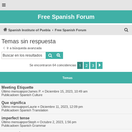
Free Spanish Forum
B
Spanish Institute of Puebla
Free Spanish Forum
u
Temas sin respuesta
s
Ir a búsqueda avanzada
c
Buscar
Búsqueda avanzada
a
1
2
3
Siguiente
Se encontraron 64 coincidencias
r
Temas
Meeting Etiquette
Último mensajepor
James P.
«
Diciembre 15, 2023, 10:49 am
Publicadoen
Spanish Culture
Que significa
Último mensajepor
Laurie
«
Diciembre 11, 2023, 12:09 pm
Publicadoen
Spanish Translation
imperfect tense
Último mensajepor
Steph
«
Octubre 2, 2023, 1:56 pm
Publicadoen
Spanish Grammar