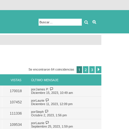
Buscar
Búsqueda avanza
1
2
3
Siguiente
Se encontraron 64 coincidencias
VISTAS
ÚLTIMO MENSAJE
por
James P.
170018
Diciembre 15, 2023, 10:49 am
por
Laurie
107452
Diciembre 11, 2023, 12:09 pm
por
Steph
111336
Octubre 2, 2023, 1:56 pm
por
Laurie
109534
Septiembre 25, 2023, 1:59 pm