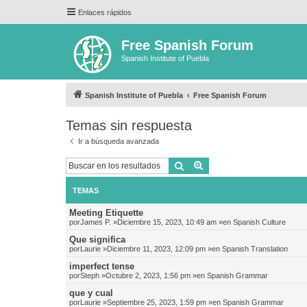
Enlaces rápidos
Free Spanish Forum
Spanish Institute of Puebla
Spanish Institute of Puebla
Free Spanish Forum
Temas sin respuesta
Ir a búsqueda avanzada
Buscar
Búsqueda avanzada
TEMAS
Meeting Etiquette
por
James P.
»Diciembre 15, 2023, 10:49 am »en
Spanish Culture
Que significa
por
Laurie
»Diciembre 11, 2023, 12:09 pm »en
Spanish Translation
imperfect tense
por
Steph
»Octubre 2, 2023, 1:56 pm »en
Spanish Grammar
que y cual
por
Laurie
»Septiembre 25, 2023, 1:59 pm »en
Spanish Grammar