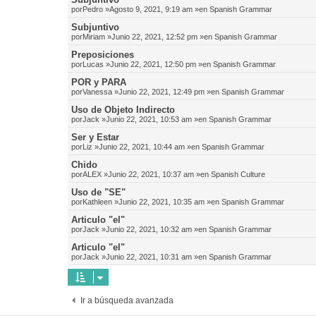
por
Pedro
»Agosto 9, 2021, 9:19 am »en
Spanish Grammar
Subjuntivo
por
Miriam
»Junio 22, 2021, 12:52 pm »en
Spanish Grammar
Preposiciones
por
Lucas
»Junio 22, 2021, 12:50 pm »en
Spanish Grammar
POR y PARA
por
Vanessa
»Junio 22, 2021, 12:49 pm »en
Spanish Grammar
Uso de Objeto Indirecto
por
Jack
»Junio 22, 2021, 10:53 am »en
Spanish Grammar
Ser y Estar
por
Liz
»Junio 22, 2021, 10:44 am »en
Spanish Grammar
Chido
por
ALEX
»Junio 22, 2021, 10:37 am »en
Spanish Culture
Uso de "SE"
por
Kathleen
»Junio 22, 2021, 10:35 am »en
Spanish Grammar
Articulo "el"
por
Jack
»Junio 22, 2021, 10:32 am »en
Spanish Grammar
Articulo "el"
por
Jack
»Junio 22, 2021, 10:31 am »en
Spanish Grammar
Ir a búsqueda avanzada