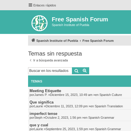
Enlaces rápidos
Free Spanish Forum
Spanish Institute of Puebla
Spanish Institute of Puebla
Free Spanish Forum
Temas sin respuesta
Ir a búsqueda avanzada
Buscar
Búsqueda avanzada
TEMAS
Meeting Etiquette
por
James P.
»Diciembre 15, 2023, 10:49 am »en
Spanish Culture
Que significa
por
Laurie
»Diciembre 11, 2023, 12:09 pm »en
Spanish Translation
imperfect tense
por
Steph
»Octubre 2, 2023, 1:56 pm »en
Spanish Grammar
que y cual
por
Laurie
»Septiembre 25, 2023, 1:59 pm »en
Spanish Grammar