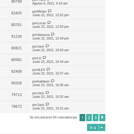
80758
Agosto 9, 2021, 9:19 am
por
Miriam
81605
Junio 22, 2021, 12:52 pm
por
Lucas
80761
Junio 22, 2021, 12:50 pm
por
Vanessa
81226
Junio 22, 2021, 12:49 pm
por
Jack
80821
Junio 22, 2021, 10:53 am
por
Liz
80581
Junio 22, 2021, 10:44 am
por
ALEX
82408
Junio 22, 2021, 10:37 am
por
Kathleen
80326
Junio 22, 2021, 10:35 am
por
Jack
79713
Junio 22, 2021, 10:32 am
por
Jack
78672
Junio 22, 2021, 10:31 am
1
2
3
Siguiente
Se encontraron 64 coincidencias
Ir a