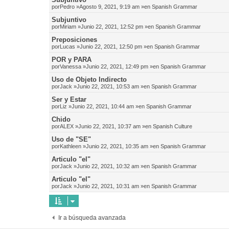
por
Pedro
»Agosto 9, 2021, 9:19 am »en
Spanish Grammar
Subjuntivo
por
Miriam
»Junio 22, 2021, 12:52 pm »en
Spanish Grammar
Preposiciones
por
Lucas
»Junio 22, 2021, 12:50 pm »en
Spanish Grammar
POR y PARA
por
Vanessa
»Junio 22, 2021, 12:49 pm »en
Spanish Grammar
Uso de Objeto Indirecto
por
Jack
»Junio 22, 2021, 10:53 am »en
Spanish Grammar
Ser y Estar
por
Liz
»Junio 22, 2021, 10:44 am »en
Spanish Grammar
Chido
por
ALEX
»Junio 22, 2021, 10:37 am »en
Spanish Culture
Uso de "SE"
por
Kathleen
»Junio 22, 2021, 10:35 am »en
Spanish Grammar
Articulo "el"
por
Jack
»Junio 22, 2021, 10:32 am »en
Spanish Grammar
Articulo "el"
por
Jack
»Junio 22, 2021, 10:31 am »en
Spanish Grammar
Ir a búsqueda avanzada