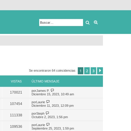
Buscar
Búsqueda avanza
1
2
3
Siguiente
Se encontraron 64 coincidencias
VISTAS
ÚLTIMO MENSAJE
por
James P.
170021
Diciembre 15, 2023, 10:49 am
por
Laurie
107454
Diciembre 11, 2023, 12:09 pm
por
Steph
111338
Octubre 2, 2023, 1:56 pm
por
Laurie
109536
Septiembre 25, 2023, 1:59 pm