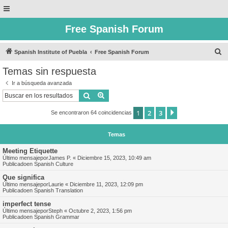
Free Spanish Forum
B
Spanish Institute of Puebla
Free Spanish Forum
u
Temas sin respuesta
s
Ir a búsqueda avanzada
c
Buscar
Búsqueda avanzada
a
1
2
3
Siguiente
Se encontraron 64 coincidencias
r
Temas
Meeting Etiquette
Último mensajepor
James P.
«
Diciembre 15, 2023, 10:49 am
Publicadoen
Spanish Culture
Que significa
Último mensajepor
Laurie
«
Diciembre 11, 2023, 12:09 pm
Publicadoen
Spanish Translation
imperfect tense
Último mensajepor
Steph
«
Octubre 2, 2023, 1:56 pm
Publicadoen
Spanish Grammar