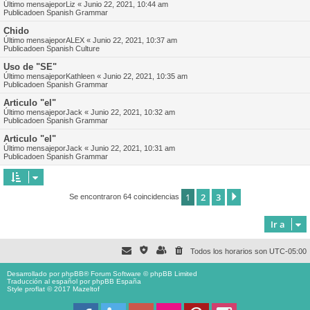
Último mensajepor
Liz
«
Junio 22, 2021, 10:44 am
Publicadoen
Spanish Grammar
Chido
Último mensajepor
ALEX
«
Junio 22, 2021, 10:37 am
Publicadoen
Spanish Culture
Uso de "SE"
Último mensajepor
Kathleen
«
Junio 22, 2021, 10:35 am
Publicadoen
Spanish Grammar
Articulo "el"
Último mensajepor
Jack
«
Junio 22, 2021, 10:32 am
Publicadoen
Spanish Grammar
Articulo "el"
Último mensajepor
Jack
«
Junio 22, 2021, 10:31 am
Publicadoen
Spanish Grammar
1
2
3
Siguiente
Se encontraron 64 coincidencias
Ir a
Todos los horarios son
UTC-05:00
Desarrollado por
phpBB
® Forum Software © phpBB Limited
Traducción al español por
phpBB España
Style proflat © 2017
Mazeltof