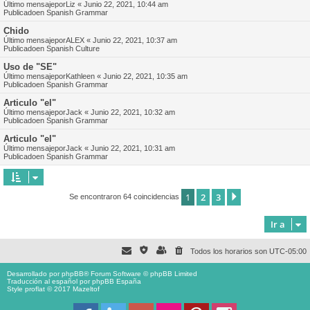
Último mensajepor
Liz
«
Junio 22, 2021, 10:44 am
Publicadoen
Spanish Grammar
Chido
Último mensajepor
ALEX
«
Junio 22, 2021, 10:37 am
Publicadoen
Spanish Culture
Uso de "SE"
Último mensajepor
Kathleen
«
Junio 22, 2021, 10:35 am
Publicadoen
Spanish Grammar
Articulo "el"
Último mensajepor
Jack
«
Junio 22, 2021, 10:32 am
Publicadoen
Spanish Grammar
Articulo "el"
Último mensajepor
Jack
«
Junio 22, 2021, 10:31 am
Publicadoen
Spanish Grammar
1
2
3
Siguiente
Se encontraron 64 coincidencias
Ir a
Todos los horarios son
UTC-05:00
Desarrollado por
phpBB
® Forum Software © phpBB Limited
Traducción al español por
phpBB España
Style proflat © 2017
Mazeltof