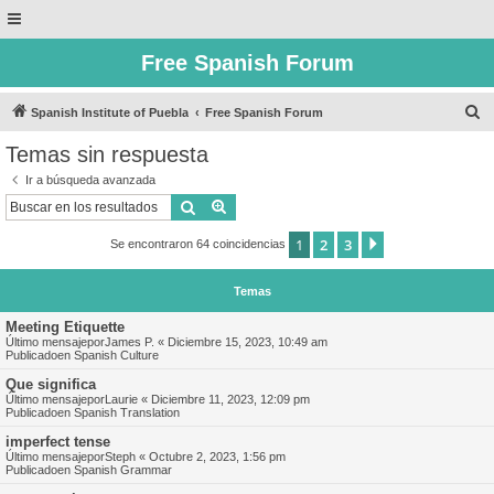
Free Spanish Forum
B
Spanish Institute of Puebla
Free Spanish Forum
u
Temas sin respuesta
s
Ir a búsqueda avanzada
c
Buscar
Búsqueda avanzada
a
1
2
3
Siguiente
Se encontraron 64 coincidencias
r
Temas
Meeting Etiquette
Último mensajepor
James P.
«
Diciembre 15, 2023, 10:49 am
Publicadoen
Spanish Culture
Que significa
Último mensajepor
Laurie
«
Diciembre 11, 2023, 12:09 pm
Publicadoen
Spanish Translation
imperfect tense
Último mensajepor
Steph
«
Octubre 2, 2023, 1:56 pm
Publicadoen
Spanish Grammar