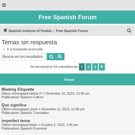
Free Spanish Forum
B
Spanish Institute of Puebla
Free Spanish Forum
u
Temas sin respuesta
s
Ir a búsqueda avanzada
c
Buscar
Búsqueda avanzada
a
1
2
3
Siguiente
Se encontraron 64 coincidencias
r
Temas
Meeting Etiquette
Último mensajepor
James P.
«
Diciembre 15, 2023, 10:49 am
Publicadoen
Spanish Culture
Que significa
Último mensajepor
Laurie
«
Diciembre 11, 2023, 12:09 pm
Publicadoen
Spanish Translation
imperfect tense
Último mensajepor
Steph
«
Octubre 2, 2023, 1:56 pm
Publicadoen
Spanish Grammar