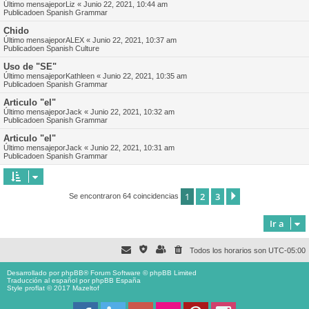
Último mensajepor
Liz
«
Junio 22, 2021, 10:44 am
Publicadoen
Spanish Grammar
Chido
Último mensajepor
ALEX
«
Junio 22, 2021, 10:37 am
Publicadoen
Spanish Culture
Uso de "SE"
Último mensajepor
Kathleen
«
Junio 22, 2021, 10:35 am
Publicadoen
Spanish Grammar
Articulo "el"
Último mensajepor
Jack
«
Junio 22, 2021, 10:32 am
Publicadoen
Spanish Grammar
Articulo "el"
Último mensajepor
Jack
«
Junio 22, 2021, 10:31 am
Publicadoen
Spanish Grammar
1
2
3
Siguiente
Se encontraron 64 coincidencias
Ir a
Todos los horarios son
UTC-05:00
Desarrollado por
phpBB
® Forum Software © phpBB Limited
Traducción al español por
phpBB España
Style proflat © 2017
Mazeltof