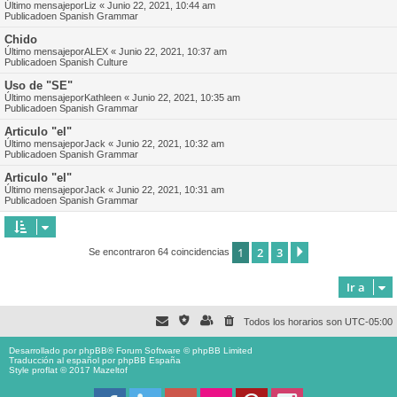
Último mensajepor
Liz
«
Junio 22, 2021, 10:44 am
Publicadoen
Spanish Grammar
Chido
Último mensajepor
ALEX
«
Junio 22, 2021, 10:37 am
Publicadoen
Spanish Culture
Uso de "SE"
Último mensajepor
Kathleen
«
Junio 22, 2021, 10:35 am
Publicadoen
Spanish Grammar
Articulo "el"
Último mensajepor
Jack
«
Junio 22, 2021, 10:32 am
Publicadoen
Spanish Grammar
Articulo "el"
Último mensajepor
Jack
«
Junio 22, 2021, 10:31 am
Publicadoen
Spanish Grammar
1
2
3
Siguiente
Se encontraron 64 coincidencias
Ir a
Todos los horarios son
UTC-05:00
Desarrollado por
phpBB
® Forum Software © phpBB Limited
Traducción al español por
phpBB España
Style proflat © 2017
Mazeltof