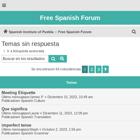
Free Spanish Forum
B
Spanish Institute of Puebla
Free Spanish Forum
u
Temas sin respuesta
s
Ir a búsqueda avanzada
c
Buscar
Búsqueda avanzada
a
1
2
3
Siguiente
Se encontraron 64 coincidencias
r
Temas
Meeting Etiquette
Último mensajepor
James P.
«
Diciembre 15, 2023, 10:49 am
Publicadoen
Spanish Culture
Que significa
Último mensajepor
Laurie
«
Diciembre 11, 2023, 12:09 pm
Publicadoen
Spanish Translation
imperfect tense
Último mensajepor
Steph
«
Octubre 2, 2023, 1:56 pm
Publicadoen
Spanish Grammar