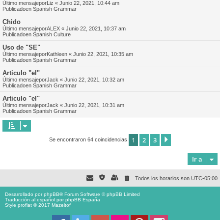
Último mensajepor
Liz
«
Junio 22, 2021, 10:44 am
Publicadoen
Spanish Grammar
Chido
Último mensajepor
ALEX
«
Junio 22, 2021, 10:37 am
Publicadoen
Spanish Culture
Uso de "SE"
Último mensajepor
Kathleen
«
Junio 22, 2021, 10:35 am
Publicadoen
Spanish Grammar
Articulo "el"
Último mensajepor
Jack
«
Junio 22, 2021, 10:32 am
Publicadoen
Spanish Grammar
Articulo "el"
Último mensajepor
Jack
«
Junio 22, 2021, 10:31 am
Publicadoen
Spanish Grammar
1
2
3
Siguiente
Se encontraron 64 coincidencias
Ir a
Todos los horarios son
UTC-05:00
Desarrollado por
phpBB
® Forum Software © phpBB Limited
Traducción al español por
phpBB España
Style proflat © 2017
Mazeltof