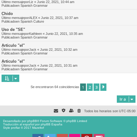
Último mensajepor
Liz
«
Junio 22, 2021, 10:44 am
Publicadoen
Spanish Grammar
Chido
Último mensajepor
ALEX
«
Junio 22, 2021, 10:37 am
Publicadoen
Spanish Culture
Uso de "SE"
Último mensajepor
Kathleen
«
Junio 22, 2021, 10:35 am
Publicadoen
Spanish Grammar
Articulo "el"
Último mensajepor
Jack
«
Junio 22, 2021, 10:32 am
Publicadoen
Spanish Grammar
Articulo "el"
Último mensajepor
Jack
«
Junio 22, 2021, 10:31 am
Publicadoen
Spanish Grammar
1
2
3
Siguiente
Se encontraron 64 coincidencias
Ir a
Todos los horarios son
UTC-05:00
Desarrollado por
phpBB
® Forum Software © phpBB Limited
Traducción al español por
phpBB España
Style proflat © 2017
Mazeltof