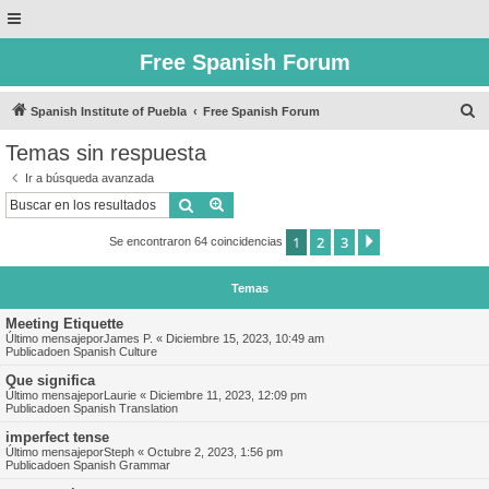
Free Spanish Forum
B
Spanish Institute of Puebla
Free Spanish Forum
u
Temas sin respuesta
s
Ir a búsqueda avanzada
c
Buscar
Búsqueda avanzada
a
1
2
3
Siguiente
Se encontraron 64 coincidencias
r
Temas
Meeting Etiquette
Último mensajepor
James P.
«
Diciembre 15, 2023, 10:49 am
Publicadoen
Spanish Culture
Que significa
Último mensajepor
Laurie
«
Diciembre 11, 2023, 12:09 pm
Publicadoen
Spanish Translation
imperfect tense
Último mensajepor
Steph
«
Octubre 2, 2023, 1:56 pm
Publicadoen
Spanish Grammar