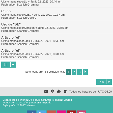
Último mensajepor
Liz
«
Junio 22, 2021, 10:44 am
Publicadoen
Spanish Grammar
Chido
Último mensajepor
ALEX
«
Junio 22, 2021, 10:37 am
Publicadoen
Spanish Culture
Uso de "SE"
Último mensajepor
Kathleen
«
Junio 22, 2021, 10:35 am
Publicadoen
Spanish Grammar
Articulo "el"
Último mensajepor
Jack
«
Junio 22, 2021, 10:32 am
Publicadoen
Spanish Grammar
Articulo "el"
Último mensajepor
Jack
«
Junio 22, 2021, 10:31 am
Publicadoen
Spanish Grammar
1
2
3
Siguiente
Se encontraron 64 coincidencias
Ir a
Todos los horarios son
UTC-05:00
Desarrollado por
phpBB
® Forum Software © phpBB Limited
Traducción al español por
phpBB España
Style proflat © 2017
Mazeltof