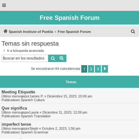
Free Spanish Forum
B
Spanish Institute of Puebla
Free Spanish Forum
u
Temas sin respuesta
s
Ir a búsqueda avanzada
c
Buscar
Búsqueda avanzada
a
1
2
3
Siguiente
Se encontraron 64 coincidencias
r
Temas
Meeting Etiquette
Último mensajepor
James P.
«
Diciembre 15, 2023, 10:49 am
Publicadoen
Spanish Culture
Que significa
Último mensajepor
Laurie
«
Diciembre 11, 2023, 12:09 pm
Publicadoen
Spanish Translation
imperfect tense
Último mensajepor
Steph
«
Octubre 2, 2023, 1:56 pm
Publicadoen
Spanish Grammar