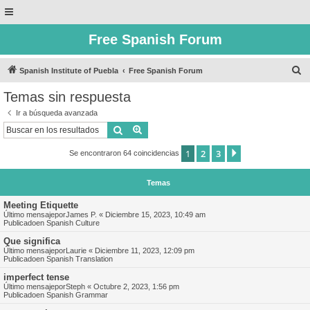
Free Spanish Forum
B
Spanish Institute of Puebla
Free Spanish Forum
u
Temas sin respuesta
s
Ir a búsqueda avanzada
c
Buscar
Búsqueda avanzada
a
1
2
3
Siguiente
Se encontraron 64 coincidencias
r
Temas
Meeting Etiquette
Último mensajepor
James P.
«
Diciembre 15, 2023, 10:49 am
Publicadoen
Spanish Culture
Que significa
Último mensajepor
Laurie
«
Diciembre 11, 2023, 12:09 pm
Publicadoen
Spanish Translation
imperfect tense
Último mensajepor
Steph
«
Octubre 2, 2023, 1:56 pm
Publicadoen
Spanish Grammar