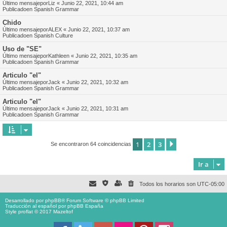
Último mensajepor
Liz
«
Junio 22, 2021, 10:44 am
Publicadoen
Spanish Grammar
Chido
Último mensajepor
ALEX
«
Junio 22, 2021, 10:37 am
Publicadoen
Spanish Culture
Uso de "SE"
Último mensajepor
Kathleen
«
Junio 22, 2021, 10:35 am
Publicadoen
Spanish Grammar
Articulo "el"
Último mensajepor
Jack
«
Junio 22, 2021, 10:32 am
Publicadoen
Spanish Grammar
Articulo "el"
Último mensajepor
Jack
«
Junio 22, 2021, 10:31 am
Publicadoen
Spanish Grammar
1
2
3
Siguiente
Se encontraron 64 coincidencias
Ir a
Todos los horarios son
UTC-05:00
Desarrollado por
phpBB
® Forum Software © phpBB Limited
Traducción al español por
phpBB España
Style proflat © 2017
Mazeltof