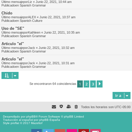
Último mensajepor
Liz
«
Junio 22, 2021, 10:44 am
Publicadoen
Spanish Grammar
Chido
Último mensajepor
ALEX
«
Junio 22, 2021, 10:37 am
Publicadoen
Spanish Culture
Uso de "SE"
Último mensajepor
Kathleen
«
Junio 22, 2021, 10:35 am
Publicadoen
Spanish Grammar
Articulo "el"
Último mensajepor
Jack
«
Junio 22, 2021, 10:32 am
Publicadoen
Spanish Grammar
Articulo "el"
Último mensajepor
Jack
«
Junio 22, 2021, 10:31 am
Publicadoen
Spanish Grammar
1
2
3
Siguiente
Se encontraron 64 coincidencias
Ir a
Todos los horarios son
UTC-05:00
Desarrollado por
phpBB
® Forum Software © phpBB Limited
Traducción al español por
phpBB España
Style proflat © 2017
Mazeltof