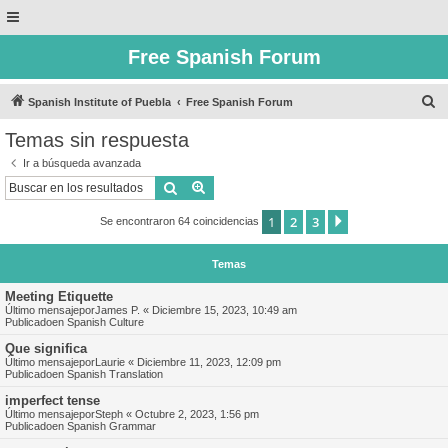
Free Spanish Forum
B
Spanish Institute of Puebla
Free Spanish Forum
u
Temas sin respuesta
s
Ir a búsqueda avanzada
c
Buscar
Búsqueda avanzada
a
1
2
3
Siguiente
Se encontraron 64 coincidencias
r
Temas
Meeting Etiquette
Último mensajepor
James P.
«
Diciembre 15, 2023, 10:49 am
Publicadoen
Spanish Culture
Que significa
Último mensajepor
Laurie
«
Diciembre 11, 2023, 12:09 pm
Publicadoen
Spanish Translation
imperfect tense
Último mensajepor
Steph
«
Octubre 2, 2023, 1:56 pm
Publicadoen
Spanish Grammar