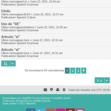
Último mensajepor
Liz
«
Junio 22, 2021, 10:44 am
Publicadoen
Spanish Grammar
Chido
Último mensajepor
ALEX
«
Junio 22, 2021, 10:37 am
Publicadoen
Spanish Culture
Uso de "SE"
Último mensajepor
Kathleen
«
Junio 22, 2021, 10:35 am
Publicadoen
Spanish Grammar
Articulo "el"
Último mensajepor
Jack
«
Junio 22, 2021, 10:32 am
Publicadoen
Spanish Grammar
Articulo "el"
Último mensajepor
Jack
«
Junio 22, 2021, 10:31 am
Publicadoen
Spanish Grammar
1
2
3
Siguiente
Se encontraron 64 coincidencias
Ir a
Todos los horarios son
UTC-05:00
Desarrollado por
phpBB
® Forum Software © phpBB Limited
Traducción al español por
phpBB España
Style proflat © 2017
Mazeltof