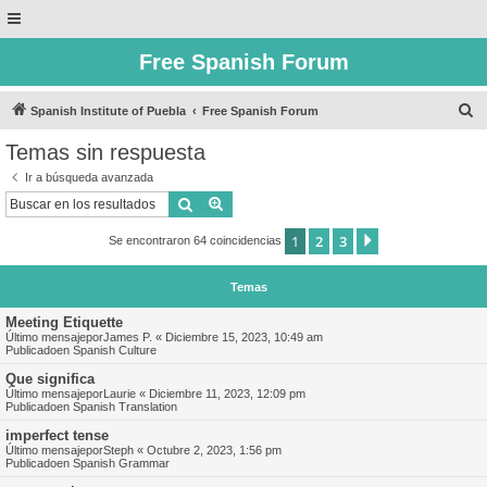
Free Spanish Forum
B
Spanish Institute of Puebla
Free Spanish Forum
u
Temas sin respuesta
s
Ir a búsqueda avanzada
c
Buscar
Búsqueda avanzada
a
1
2
3
Siguiente
Se encontraron 64 coincidencias
r
Temas
Meeting Etiquette
Último mensajepor
James P.
«
Diciembre 15, 2023, 10:49 am
Publicadoen
Spanish Culture
Que significa
Último mensajepor
Laurie
«
Diciembre 11, 2023, 12:09 pm
Publicadoen
Spanish Translation
imperfect tense
Último mensajepor
Steph
«
Octubre 2, 2023, 1:56 pm
Publicadoen
Spanish Grammar