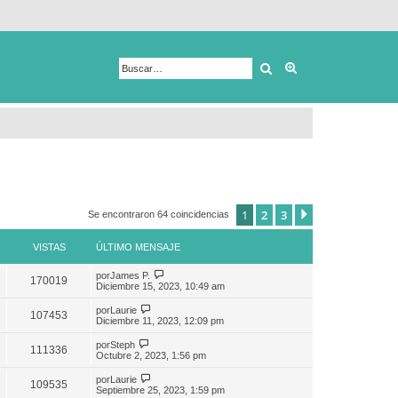
Buscar
Búsqueda avanza
1
2
3
Siguiente
Se encontraron 64 coincidencias
VISTAS
ÚLTIMO MENSAJE
por
James P.
170019
Diciembre 15, 2023, 10:49 am
por
Laurie
107453
Diciembre 11, 2023, 12:09 pm
por
Steph
111336
Octubre 2, 2023, 1:56 pm
por
Laurie
109535
Septiembre 25, 2023, 1:59 pm