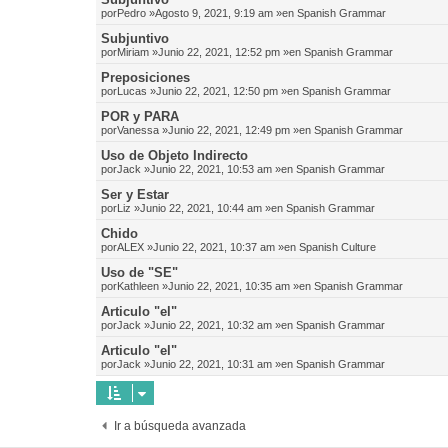
por
Pedro
»Agosto 9, 2021, 9:19 am »en
Spanish Grammar
Subjuntivo
por
Miriam
»Junio 22, 2021, 12:52 pm »en
Spanish Grammar
Preposiciones
por
Lucas
»Junio 22, 2021, 12:50 pm »en
Spanish Grammar
POR y PARA
por
Vanessa
»Junio 22, 2021, 12:49 pm »en
Spanish Grammar
Uso de Objeto Indirecto
por
Jack
»Junio 22, 2021, 10:53 am »en
Spanish Grammar
Ser y Estar
por
Liz
»Junio 22, 2021, 10:44 am »en
Spanish Grammar
Chido
por
ALEX
»Junio 22, 2021, 10:37 am »en
Spanish Culture
Uso de "SE"
por
Kathleen
»Junio 22, 2021, 10:35 am »en
Spanish Grammar
Articulo "el"
por
Jack
»Junio 22, 2021, 10:32 am »en
Spanish Grammar
Articulo "el"
por
Jack
»Junio 22, 2021, 10:31 am »en
Spanish Grammar
Ir a búsqueda avanzada