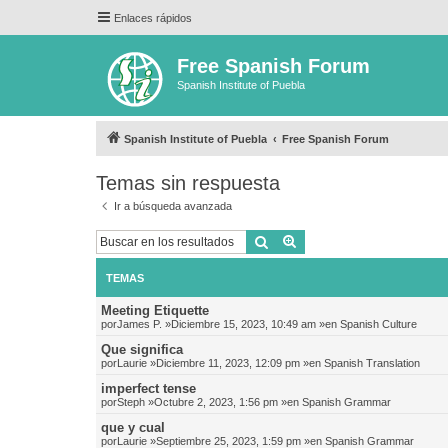
Enlaces rápidos
Free Spanish Forum
Spanish Institute of Puebla
Spanish Institute of Puebla
Free Spanish Forum
Temas sin respuesta
Ir a búsqueda avanzada
Buscar
Búsqueda avanzada
TEMAS
Meeting Etiquette
por
James P.
»Diciembre 15, 2023, 10:49 am »en
Spanish Culture
Que significa
por
Laurie
»Diciembre 11, 2023, 12:09 pm »en
Spanish Translation
imperfect tense
por
Steph
»Octubre 2, 2023, 1:56 pm »en
Spanish Grammar
que y cual
por
Laurie
»Septiembre 25, 2023, 1:59 pm »en
Spanish Grammar