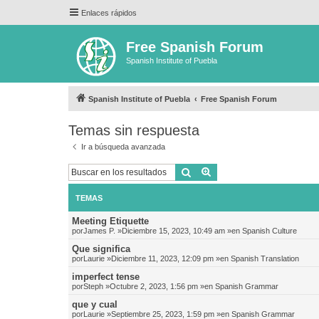
Enlaces rápidos
Free Spanish Forum
Spanish Institute of Puebla
Spanish Institute of Puebla
Free Spanish Forum
Temas sin respuesta
Ir a búsqueda avanzada
Buscar
Búsqueda avanzada
TEMAS
Meeting Etiquette
por
James P.
»Diciembre 15, 2023, 10:49 am »en
Spanish Culture
Que significa
por
Laurie
»Diciembre 11, 2023, 12:09 pm »en
Spanish Translation
imperfect tense
por
Steph
»Octubre 2, 2023, 1:56 pm »en
Spanish Grammar
que y cual
por
Laurie
»Septiembre 25, 2023, 1:59 pm »en
Spanish Grammar