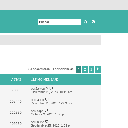
Buscar
Búsqueda avanza
1
2
3
Siguiente
Se encontraron 64 coincidencias
VISTAS
ÚLTIMO MENSAJE
por
James P.
170011
Diciembre 15, 2023, 10:49 am
por
Laurie
107446
Diciembre 11, 2023, 12:09 pm
por
Steph
111330
Octubre 2, 2023, 1:56 pm
por
Laurie
109530
Septiembre 25, 2023, 1:59 pm