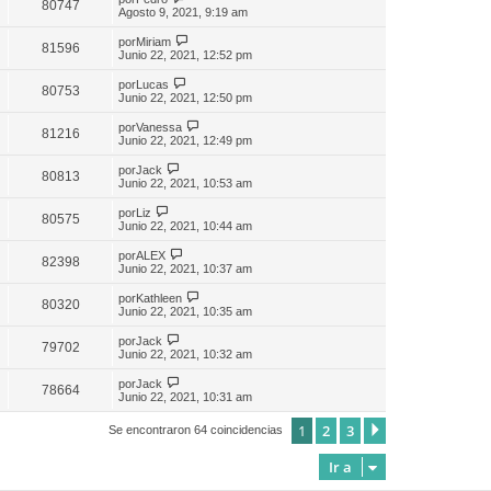
80747
Agosto 9, 2021, 9:19 am
por
Miriam
81596
Junio 22, 2021, 12:52 pm
por
Lucas
80753
Junio 22, 2021, 12:50 pm
por
Vanessa
81216
Junio 22, 2021, 12:49 pm
por
Jack
80813
Junio 22, 2021, 10:53 am
por
Liz
80575
Junio 22, 2021, 10:44 am
por
ALEX
82398
Junio 22, 2021, 10:37 am
por
Kathleen
80320
Junio 22, 2021, 10:35 am
por
Jack
79702
Junio 22, 2021, 10:32 am
por
Jack
78664
Junio 22, 2021, 10:31 am
1
2
3
Siguiente
Se encontraron 64 coincidencias
Ir a