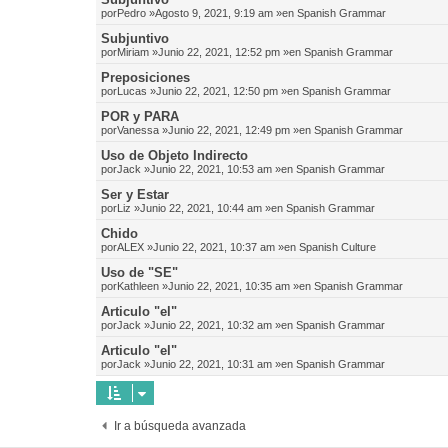
por
Pedro
»Agosto 9, 2021, 9:19 am »en
Spanish Grammar
Subjuntivo
por
Miriam
»Junio 22, 2021, 12:52 pm »en
Spanish Grammar
Preposiciones
por
Lucas
»Junio 22, 2021, 12:50 pm »en
Spanish Grammar
POR y PARA
por
Vanessa
»Junio 22, 2021, 12:49 pm »en
Spanish Grammar
Uso de Objeto Indirecto
por
Jack
»Junio 22, 2021, 10:53 am »en
Spanish Grammar
Ser y Estar
por
Liz
»Junio 22, 2021, 10:44 am »en
Spanish Grammar
Chido
por
ALEX
»Junio 22, 2021, 10:37 am »en
Spanish Culture
Uso de "SE"
por
Kathleen
»Junio 22, 2021, 10:35 am »en
Spanish Grammar
Articulo "el"
por
Jack
»Junio 22, 2021, 10:32 am »en
Spanish Grammar
Articulo "el"
por
Jack
»Junio 22, 2021, 10:31 am »en
Spanish Grammar
Ir a búsqueda avanzada