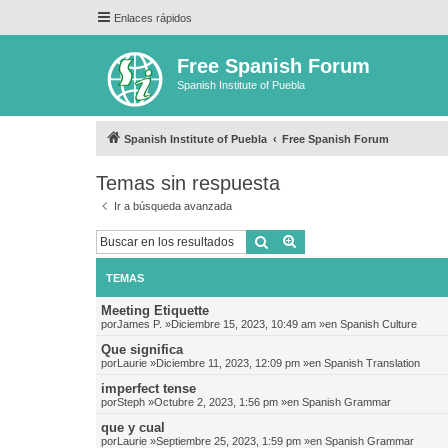
Enlaces rápidos
Free Spanish Forum
Spanish Institute of Puebla
Spanish Institute of Puebla
Free Spanish Forum
Temas sin respuesta
Ir a búsqueda avanzada
Buscar
Búsqueda avanzada
TEMAS
Meeting Etiquette
por
James P.
»Diciembre 15, 2023, 10:49 am »en
Spanish Culture
Que significa
por
Laurie
»Diciembre 11, 2023, 12:09 pm »en
Spanish Translation
imperfect tense
por
Steph
»Octubre 2, 2023, 1:56 pm »en
Spanish Grammar
que y cual
por
Laurie
»Septiembre 25, 2023, 1:59 pm »en
Spanish Grammar