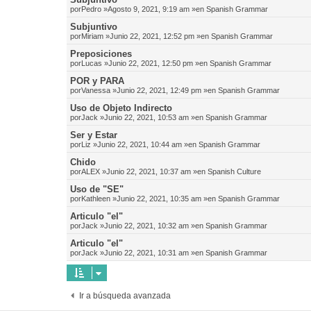
por
Pedro
»Agosto 9, 2021, 9:19 am »en
Spanish Grammar
Subjuntivo
por
Miriam
»Junio 22, 2021, 12:52 pm »en
Spanish Grammar
Preposiciones
por
Lucas
»Junio 22, 2021, 12:50 pm »en
Spanish Grammar
POR y PARA
por
Vanessa
»Junio 22, 2021, 12:49 pm »en
Spanish Grammar
Uso de Objeto Indirecto
por
Jack
»Junio 22, 2021, 10:53 am »en
Spanish Grammar
Ser y Estar
por
Liz
»Junio 22, 2021, 10:44 am »en
Spanish Grammar
Chido
por
ALEX
»Junio 22, 2021, 10:37 am »en
Spanish Culture
Uso de "SE"
por
Kathleen
»Junio 22, 2021, 10:35 am »en
Spanish Grammar
Articulo "el"
por
Jack
»Junio 22, 2021, 10:32 am »en
Spanish Grammar
Articulo "el"
por
Jack
»Junio 22, 2021, 10:31 am »en
Spanish Grammar
Ir a búsqueda avanzada