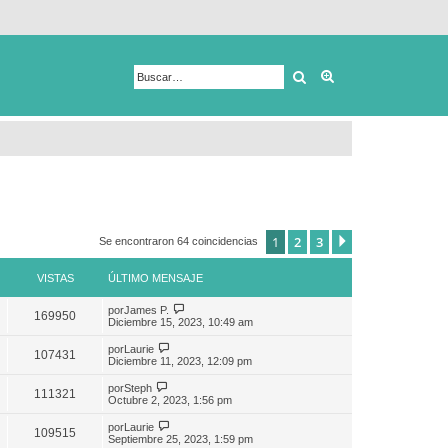
Buscar
Búsqueda avanza
1
2
3
Siguiente
Se encontraron 64 coincidencias
VISTAS
ÚLTIMO MENSAJE
por
James P.
169950
Diciembre 15, 2023, 10:49 am
por
Laurie
107431
Diciembre 11, 2023, 12:09 pm
por
Steph
111321
Octubre 2, 2023, 1:56 pm
por
Laurie
109515
Septiembre 25, 2023, 1:59 pm