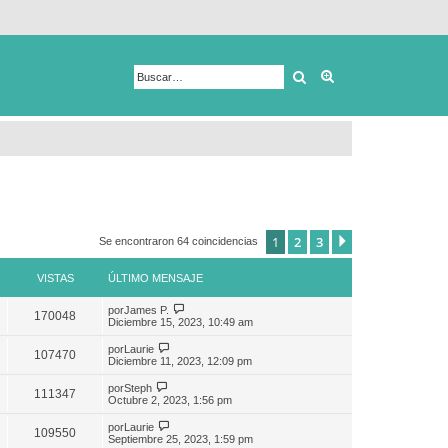
Buscar
Búsqueda avanza
1
2
3
Siguiente
Se encontraron 64 coincidencias
VISTAS
ÚLTIMO MENSAJE
por
James P.
170048
Diciembre 15, 2023, 10:49 am
por
Laurie
107470
Diciembre 11, 2023, 12:09 pm
por
Steph
111347
Octubre 2, 2023, 1:56 pm
por
Laurie
109550
Septiembre 25, 2023, 1:59 pm