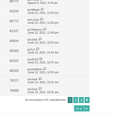
80772
Agosto 9, 2021, 9:19 am
por
Miriam
81618
Junio 22, 2021, 12:52 pm
por
Lucas
80772
Junio 22, 2021, 12:50 pm
por
Vanessa
81237
Junio 22, 2021, 12:49 pm
por
Jack
80834
Junio 22, 2021, 10:53 am
por
Liz
80593
Junio 22, 2021, 10:44 am
por
ALEX
82422
Junio 22, 2021, 10:37 am
por
Kathleen
80343
Junio 22, 2021, 10:35 am
por
Jack
79727
Junio 22, 2021, 10:32 am
por
Jack
78688
Junio 22, 2021, 10:31 am
1
2
3
Siguiente
Se encontraron 64 coincidencias
Ir a