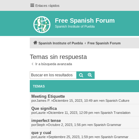
Enlaces rápidos
Free Spanish Forum
Spanish Institute of Puebla
Spanish Institute of Puebla
Free Spanish Forum
Temas sin respuesta
Ir a búsqueda avanzada
Buscar
Búsqueda avanzada
TEMAS
Meeting Etiquette
por
James P.
»Diciembre 15, 2023, 10:49 am »en
Spanish Culture
Que significa
por
Laurie
»Diciembre 11, 2023, 12:09 pm »en
Spanish Translation
imperfect tense
por
Steph
»Octubre 2, 2023, 1:56 pm »en
Spanish Grammar
que y cual
por
Laurie
»Septiembre 25, 2023, 1:59 pm »en
Spanish Grammar