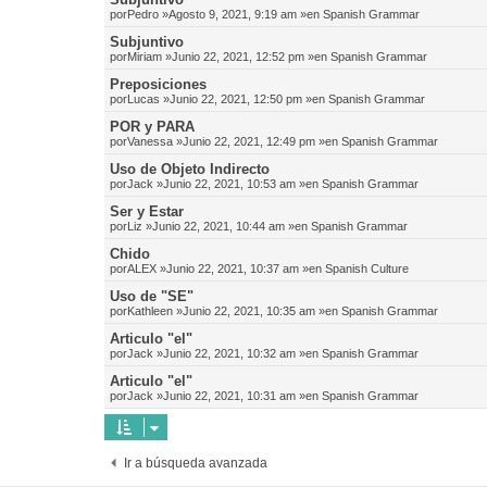
por
Pedro
»Agosto 9, 2021, 9:19 am »en
Spanish Grammar
Subjuntivo
por
Miriam
»Junio 22, 2021, 12:52 pm »en
Spanish Grammar
Preposiciones
por
Lucas
»Junio 22, 2021, 12:50 pm »en
Spanish Grammar
POR y PARA
por
Vanessa
»Junio 22, 2021, 12:49 pm »en
Spanish Grammar
Uso de Objeto Indirecto
por
Jack
»Junio 22, 2021, 10:53 am »en
Spanish Grammar
Ser y Estar
por
Liz
»Junio 22, 2021, 10:44 am »en
Spanish Grammar
Chido
por
ALEX
»Junio 22, 2021, 10:37 am »en
Spanish Culture
Uso de "SE"
por
Kathleen
»Junio 22, 2021, 10:35 am »en
Spanish Grammar
Articulo "el"
por
Jack
»Junio 22, 2021, 10:32 am »en
Spanish Grammar
Articulo "el"
por
Jack
»Junio 22, 2021, 10:31 am »en
Spanish Grammar
Ir a búsqueda avanzada