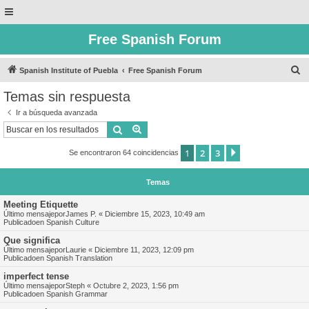
Free Spanish Forum
B
Spanish Institute of Puebla
Free Spanish Forum
u
Temas sin respuesta
s
Ir a búsqueda avanzada
c
Buscar
Búsqueda avanzada
a
1
2
3
Siguiente
Se encontraron 64 coincidencias
r
Temas
Meeting Etiquette
Último mensajepor
James P.
«
Diciembre 15, 2023, 10:49 am
Publicadoen
Spanish Culture
Que significa
Último mensajepor
Laurie
«
Diciembre 11, 2023, 12:09 pm
Publicadoen
Spanish Translation
imperfect tense
Último mensajepor
Steph
«
Octubre 2, 2023, 1:56 pm
Publicadoen
Spanish Grammar