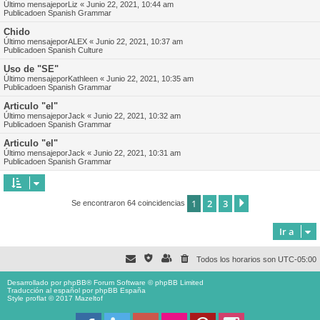
Último mensajepor
Liz
«
Junio 22, 2021, 10:44 am
Publicadoen
Spanish Grammar
Chido
Último mensajepor
ALEX
«
Junio 22, 2021, 10:37 am
Publicadoen
Spanish Culture
Uso de "SE"
Último mensajepor
Kathleen
«
Junio 22, 2021, 10:35 am
Publicadoen
Spanish Grammar
Articulo "el"
Último mensajepor
Jack
«
Junio 22, 2021, 10:32 am
Publicadoen
Spanish Grammar
Articulo "el"
Último mensajepor
Jack
«
Junio 22, 2021, 10:31 am
Publicadoen
Spanish Grammar
1
2
3
Siguiente
Se encontraron 64 coincidencias
Ir a
Todos los horarios son
UTC-05:00
Desarrollado por
phpBB
® Forum Software © phpBB Limited
Traducción al español por
phpBB España
Style proflat © 2017
Mazeltof