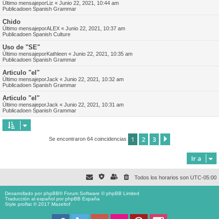
Último mensajepor
Liz
«
Junio 22, 2021, 10:44 am
Publicadoen
Spanish Grammar
Chido
Último mensajepor
ALEX
«
Junio 22, 2021, 10:37 am
Publicadoen
Spanish Culture
Uso de "SE"
Último mensajepor
Kathleen
«
Junio 22, 2021, 10:35 am
Publicadoen
Spanish Grammar
Articulo "el"
Último mensajepor
Jack
«
Junio 22, 2021, 10:32 am
Publicadoen
Spanish Grammar
Articulo "el"
Último mensajepor
Jack
«
Junio 22, 2021, 10:31 am
Publicadoen
Spanish Grammar
1
2
3
Siguiente
Se encontraron 64 coincidencias
Ir a
Todos los horarios son
UTC-05:00
Desarrollado por
phpBB
® Forum Software © phpBB Limited
Traducción al español por
phpBB España
Style proflat © 2017
Mazeltof