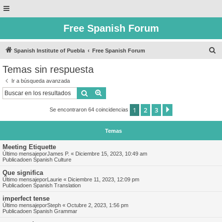
Free Spanish Forum
B
Spanish Institute of Puebla
Free Spanish Forum
u
Temas sin respuesta
s
Ir a búsqueda avanzada
c
Buscar
Búsqueda avanzada
a
1
2
3
Siguiente
Se encontraron 64 coincidencias
r
Temas
Meeting Etiquette
Último mensajepor
James P.
«
Diciembre 15, 2023, 10:49 am
Publicadoen
Spanish Culture
Que significa
Último mensajepor
Laurie
«
Diciembre 11, 2023, 12:09 pm
Publicadoen
Spanish Translation
imperfect tense
Último mensajepor
Steph
«
Octubre 2, 2023, 1:56 pm
Publicadoen
Spanish Grammar