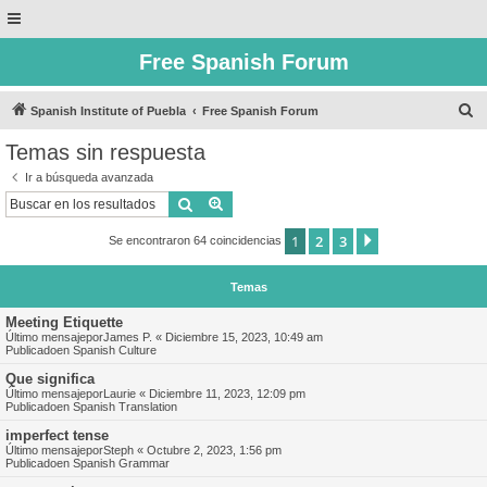
Free Spanish Forum
B
Spanish Institute of Puebla
Free Spanish Forum
u
Temas sin respuesta
s
Ir a búsqueda avanzada
c
Buscar
Búsqueda avanzada
a
1
2
3
Siguiente
Se encontraron 64 coincidencias
r
Temas
Meeting Etiquette
Último mensajepor
James P.
«
Diciembre 15, 2023, 10:49 am
Publicadoen
Spanish Culture
Que significa
Último mensajepor
Laurie
«
Diciembre 11, 2023, 12:09 pm
Publicadoen
Spanish Translation
imperfect tense
Último mensajepor
Steph
«
Octubre 2, 2023, 1:56 pm
Publicadoen
Spanish Grammar