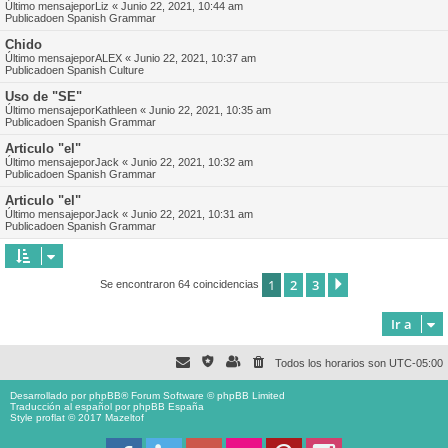
Último mensajepor
Liz
«
Junio 22, 2021, 10:44 am
Publicadoen
Spanish Grammar
Chido
Último mensajepor
ALEX
«
Junio 22, 2021, 10:37 am
Publicadoen
Spanish Culture
Uso de "SE"
Último mensajepor
Kathleen
«
Junio 22, 2021, 10:35 am
Publicadoen
Spanish Grammar
Articulo "el"
Último mensajepor
Jack
«
Junio 22, 2021, 10:32 am
Publicadoen
Spanish Grammar
Articulo "el"
Último mensajepor
Jack
«
Junio 22, 2021, 10:31 am
Publicadoen
Spanish Grammar
1
2
3
Siguiente
Se encontraron 64 coincidencias
Ir a
Todos los horarios son
UTC-05:00
Desarrollado por
phpBB
® Forum Software © phpBB Limited
Traducción al español por
phpBB España
Style proflat © 2017
Mazeltof