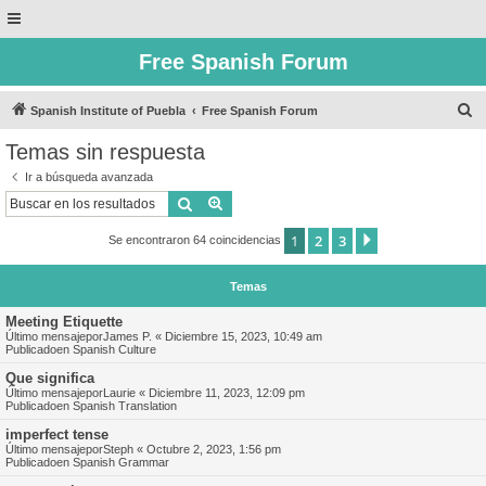
Free Spanish Forum
B
Spanish Institute of Puebla
Free Spanish Forum
u
Temas sin respuesta
s
Ir a búsqueda avanzada
c
Buscar
Búsqueda avanzada
a
1
2
3
Siguiente
Se encontraron 64 coincidencias
r
Temas
Meeting Etiquette
Último mensajepor
James P.
«
Diciembre 15, 2023, 10:49 am
Publicadoen
Spanish Culture
Que significa
Último mensajepor
Laurie
«
Diciembre 11, 2023, 12:09 pm
Publicadoen
Spanish Translation
imperfect tense
Último mensajepor
Steph
«
Octubre 2, 2023, 1:56 pm
Publicadoen
Spanish Grammar