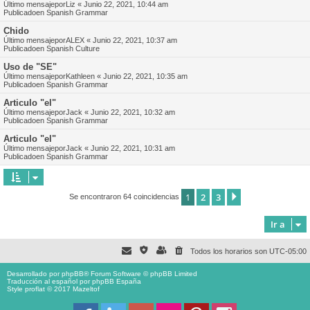
Último mensajepor
Liz
«
Junio 22, 2021, 10:44 am
Publicadoen
Spanish Grammar
Chido
Último mensajepor
ALEX
«
Junio 22, 2021, 10:37 am
Publicadoen
Spanish Culture
Uso de "SE"
Último mensajepor
Kathleen
«
Junio 22, 2021, 10:35 am
Publicadoen
Spanish Grammar
Articulo "el"
Último mensajepor
Jack
«
Junio 22, 2021, 10:32 am
Publicadoen
Spanish Grammar
Articulo "el"
Último mensajepor
Jack
«
Junio 22, 2021, 10:31 am
Publicadoen
Spanish Grammar
1
2
3
Siguiente
Se encontraron 64 coincidencias
Ir a
Todos los horarios son
UTC-05:00
Desarrollado por
phpBB
® Forum Software © phpBB Limited
Traducción al español por
phpBB España
Style proflat © 2017
Mazeltof