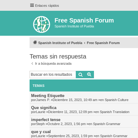
Enlaces rápidos
Free Spanish Forum
Spanish Institute of Puebla
Spanish Institute of Puebla
Free Spanish Forum
Temas sin respuesta
Ir a búsqueda avanzada
Buscar
Búsqueda avanzada
TEMAS
Meeting Etiquette
por
James P.
»Diciembre 15, 2023, 10:49 am »en
Spanish Culture
Que significa
por
Laurie
»Diciembre 11, 2023, 12:09 pm »en
Spanish Translation
imperfect tense
por
Steph
»Octubre 2, 2023, 1:56 pm »en
Spanish Grammar
que y cual
por
Laurie
»Septiembre 25, 2023, 1:59 pm »en
Spanish Grammar