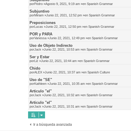
por
Pedro
»Agosto 9, 2021, 9:19 am »en
Spanish Grammar
Subjuntivo
por
Miriam
»Junio 22, 2021, 12:52 pm »en
Spanish Grammar
Preposiciones
por
Lucas
»Junio 22, 2021, 12:50 pm »en
Spanish Grammar
POR y PARA
por
Vanessa
»Junio 22, 2021, 12:49 pm »en
Spanish Grammar
Uso de Objeto Indirecto
por
Jack
»Junio 22, 2021, 10:53 am »en
Spanish Grammar
Ser y Estar
por
Liz
»Junio 22, 2021, 10:44 am »en
Spanish Grammar
Chido
por
ALEX
»Junio 22, 2021, 10:37 am »en
Spanish Culture
Uso de "SE"
por
Kathleen
»Junio 22, 2021, 10:35 am »en
Spanish Grammar
Articulo "el"
por
Jack
»Junio 22, 2021, 10:32 am »en
Spanish Grammar
Articulo "el"
por
Jack
»Junio 22, 2021, 10:31 am »en
Spanish Grammar
Ir a búsqueda avanzada