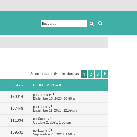
Buscar
Búsqueda avanza
1
2
3
Siguiente
Se encontraron 64 coincidencias
VISTAS
ÚLTIMO MENSAJE
por
James P.
170014
Diciembre 15, 2023, 10:49 am
por
Laurie
107448
Diciembre 11, 2023, 12:09 pm
por
Steph
111334
Octubre 2, 2023, 1:56 pm
por
Laurie
109532
Septiembre 25, 2023, 1:59 pm