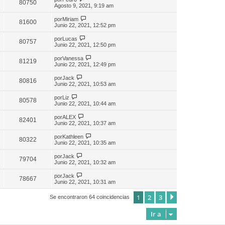
80750
Agosto 9, 2021, 9:19 am
por
Miriam
81600
Junio 22, 2021, 12:52 pm
por
Lucas
80757
Junio 22, 2021, 12:50 pm
por
Vanessa
81219
Junio 22, 2021, 12:49 pm
por
Jack
80816
Junio 22, 2021, 10:53 am
por
Liz
80578
Junio 22, 2021, 10:44 am
por
ALEX
82401
Junio 22, 2021, 10:37 am
por
Kathleen
80322
Junio 22, 2021, 10:35 am
por
Jack
79704
Junio 22, 2021, 10:32 am
por
Jack
78667
Junio 22, 2021, 10:31 am
1
2
3
Siguiente
Se encontraron 64 coincidencias
Ir a