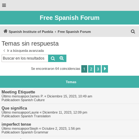
Free Spanish Forum
B
Spanish Institute of Puebla
Free Spanish Forum
u
Temas sin respuesta
s
Ir a búsqueda avanzada
c
Buscar
Búsqueda avanzada
a
1
2
3
Siguiente
Se encontraron 64 coincidencias
r
Temas
Meeting Etiquette
Último mensajepor
James P.
«
Diciembre 15, 2023, 10:49 am
Publicadoen
Spanish Culture
Que significa
Último mensajepor
Laurie
«
Diciembre 11, 2023, 12:09 pm
Publicadoen
Spanish Translation
imperfect tense
Último mensajepor
Steph
«
Octubre 2, 2023, 1:56 pm
Publicadoen
Spanish Grammar