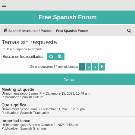
Free Spanish Forum
B
Spanish Institute of Puebla
Free Spanish Forum
u
Temas sin respuesta
s
Ir a búsqueda avanzada
c
Buscar
Búsqueda avanzada
a
1
2
3
Siguiente
Se encontraron 64 coincidencias
r
Temas
Meeting Etiquette
Último mensajepor
James P.
«
Diciembre 15, 2023, 10:49 am
Publicadoen
Spanish Culture
Que significa
Último mensajepor
Laurie
«
Diciembre 11, 2023, 12:09 pm
Publicadoen
Spanish Translation
imperfect tense
Último mensajepor
Steph
«
Octubre 2, 2023, 1:56 pm
Publicadoen
Spanish Grammar