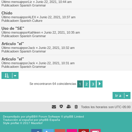
Último mensajepor
Liz
«
Junio 22, 2021, 10:44 am
Publicadoen
Spanish Grammar
Chido
Último mensajepor
ALEX
«
Junio 22, 2021, 10:37 am
Publicadoen
Spanish Culture
Uso de "SE"
Último mensajepor
Kathleen
«
Junio 22, 2021, 10:35 am
Publicadoen
Spanish Grammar
Articulo "el"
Último mensajepor
Jack
«
Junio 22, 2021, 10:32 am
Publicadoen
Spanish Grammar
Articulo "el"
Último mensajepor
Jack
«
Junio 22, 2021, 10:31 am
Publicadoen
Spanish Grammar
1
2
3
Siguiente
Se encontraron 64 coincidencias
Ir a
Todos los horarios son
UTC-05:00
Desarrollado por
phpBB
® Forum Software © phpBB Limited
Traducción al español por
phpBB España
Style proflat © 2017
Mazeltof