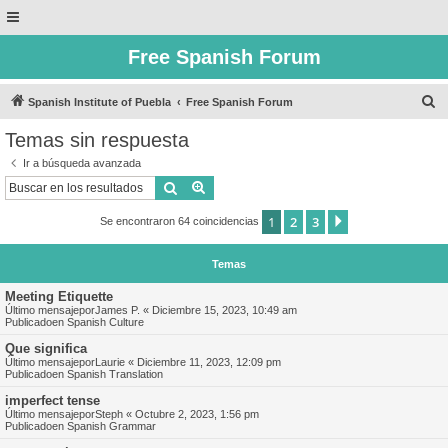
Free Spanish Forum
B
Spanish Institute of Puebla
Free Spanish Forum
u
Temas sin respuesta
s
Ir a búsqueda avanzada
c
Buscar
Búsqueda avanzada
a
1
2
3
Siguiente
Se encontraron 64 coincidencias
r
Temas
Meeting Etiquette
Último mensajepor
James P.
«
Diciembre 15, 2023, 10:49 am
Publicadoen
Spanish Culture
Que significa
Último mensajepor
Laurie
«
Diciembre 11, 2023, 12:09 pm
Publicadoen
Spanish Translation
imperfect tense
Último mensajepor
Steph
«
Octubre 2, 2023, 1:56 pm
Publicadoen
Spanish Grammar