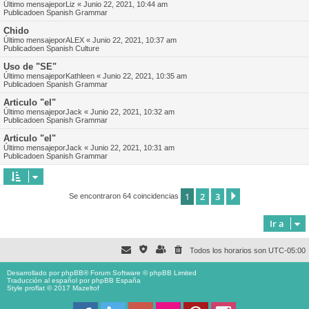
Último mensajepor
Liz
«
Junio 22, 2021, 10:44 am
Publicadoen
Spanish Grammar
Chido
Último mensajepor
ALEX
«
Junio 22, 2021, 10:37 am
Publicadoen
Spanish Culture
Uso de "SE"
Último mensajepor
Kathleen
«
Junio 22, 2021, 10:35 am
Publicadoen
Spanish Grammar
Articulo "el"
Último mensajepor
Jack
«
Junio 22, 2021, 10:32 am
Publicadoen
Spanish Grammar
Articulo "el"
Último mensajepor
Jack
«
Junio 22, 2021, 10:31 am
Publicadoen
Spanish Grammar
1
2
3
Siguiente
Se encontraron 64 coincidencias
Ir a
Todos los horarios son
UTC-05:00
Desarrollado por
phpBB
® Forum Software © phpBB Limited
Traducción al español por
phpBB España
Style proflat © 2017
Mazeltof