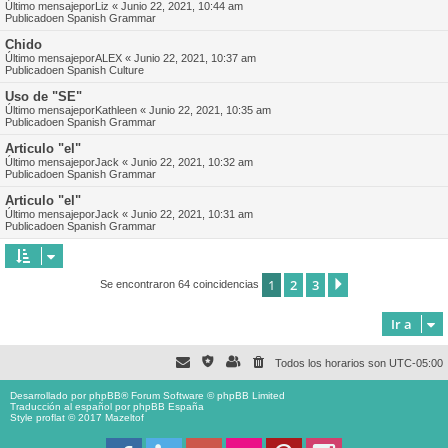
Último mensajepor
Liz
«
Junio 22, 2021, 10:44 am
Publicadoen
Spanish Grammar
Chido
Último mensajepor
ALEX
«
Junio 22, 2021, 10:37 am
Publicadoen
Spanish Culture
Uso de "SE"
Último mensajepor
Kathleen
«
Junio 22, 2021, 10:35 am
Publicadoen
Spanish Grammar
Articulo "el"
Último mensajepor
Jack
«
Junio 22, 2021, 10:32 am
Publicadoen
Spanish Grammar
Articulo "el"
Último mensajepor
Jack
«
Junio 22, 2021, 10:31 am
Publicadoen
Spanish Grammar
1
2
3
Siguiente
Se encontraron 64 coincidencias
Ir a
Todos los horarios son
UTC-05:00
Desarrollado por
phpBB
® Forum Software © phpBB Limited
Traducción al español por
phpBB España
Style proflat © 2017
Mazeltof