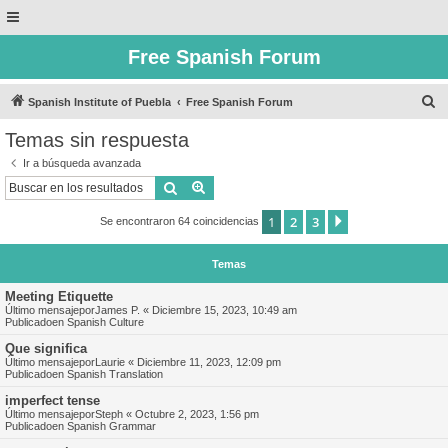
Free Spanish Forum
B
Spanish Institute of Puebla
Free Spanish Forum
u
Temas sin respuesta
s
Ir a búsqueda avanzada
c
Buscar
Búsqueda avanzada
a
1
2
3
Siguiente
Se encontraron 64 coincidencias
r
Temas
Meeting Etiquette
Último mensajepor
James P.
«
Diciembre 15, 2023, 10:49 am
Publicadoen
Spanish Culture
Que significa
Último mensajepor
Laurie
«
Diciembre 11, 2023, 12:09 pm
Publicadoen
Spanish Translation
imperfect tense
Último mensajepor
Steph
«
Octubre 2, 2023, 1:56 pm
Publicadoen
Spanish Grammar